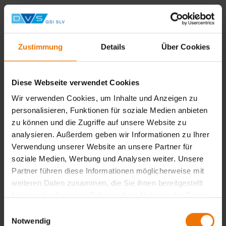
Hinweis
Prüfung (optional, nur für Teilnehmer mit bestandener
Prüfung im Modul 1 und nicht in Hannover) zur
Zustimmung
Details
Über Cookies
Flammrichtfachkraft nach DVS 1145 für
Feinkornbaustähle und CrNi-Stähle, bei bestandener
Prüfung erhält der Teilnehmer ein DVS-Zeugnis.
Diese Webseite verwendet Cookies
Wir verwenden Cookies, um Inhalte und Anzeigen zu
Zurück
personalisieren, Funktionen für soziale Medien anbieten
zu können und die Zugriffe auf unsere Website zu
analysieren. Außerdem geben wir Informationen zu Ihrer
Verwendung unserer Website an unsere Partner für
Übersicht
soziale Medien, Werbung und Analysen weiter. Unsere
Unterrichtsform:
Partner führen diese Informationen möglicherweise mit
in Tagesform
weiteren Daten zusammen, die Sie ihnen bereitgestellt
Termine:
haben oder die sie im Rahmen Ihrer Nutzung der Dienste
Keine Termine verfügbar
gesammelt haben.
Einwilligungsauswahl
Notwendig