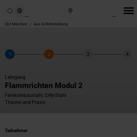
Hier finden Sie uns
SLV München
/
Aus- & Weiterbildung
1
2
3
4
Schritt
Schritt
Schritt
Schri
Lehrgang
Flammrichten Modul 2
Feinkornbaustahl, CrNi-Stahl
Theorie und Praxis
Teilnehmer