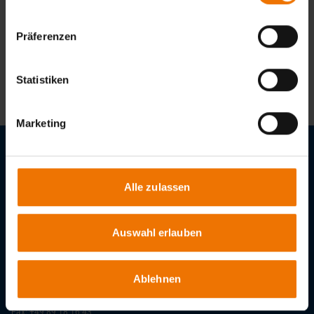
Kein passendes Angebot dabei?
Präferenzen
Wir finden eine Lösung!
Ansprechpartner kontaktieren
Statistiken
Marketing
Stellenangebote
Alle zulassen
Downloads
Auswahl erlauben
GSI – Gesellschaft für Schweißtechnik International mbH
Niederlassung SLV München
Schachenmeierstraße 37
80636
München
Ablehnen
Tel.:
+49 89 12 68 02 – 0
Fax:
+49 89 18 16 43