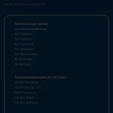
E-Mail:
info@slv-muenchen.de
Niederlassungen der GSI
SLV Berlin-Brandenburg
SLV Duisburg
SLV Fellbach
SLV Hannover
SLV München
SLV Saarbrücken
BZ Rhein-Ruhr
SK Bielefeld
Auslandsgesellschaften der GSI GmbH
GSI SLV Kunshan
SLV Polska Sp. z.o.o
SVV Praha, s.r.o.
GSI SLV Türkei
GSI SLV Namibia