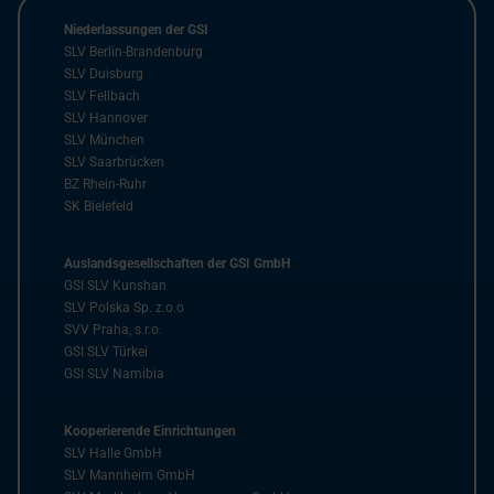
Niederlassungen der GSI
SLV Berlin-Brandenburg
SLV Duisburg
SLV Fellbach
SLV Hannover
SLV München
SLV Saarbrücken
BZ Rhein-Ruhr
SK Bielefeld
Auslandsgesellschaften der GSI GmbH
GSI SLV Kunshan
SLV Polska Sp. z.o.o
SVV Praha, s.r.o.
GSI SLV Türkei
GSI SLV Namibia
Kooperierende Einrichtungen
SLV Halle GmbH
SLV Mannheim GmbH