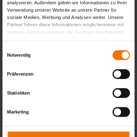
analysieren. Außerdem geben wir Informationen zu Ihrer
Zurück
Verwendung unserer Website an unsere Partner für
soziale Medien, Werbung und Analysen weiter. Unsere
Partner führen diese Informationen möglicherweise mit
weiteren Daten zusammen, die Sie ihnen bereitgestellt
Übersicht
haben oder die sie im Rahmen Ihrer Nutzung der Dienste
gesammelt haben.
Unterrichtsform:
Einwilligungsauswahl
in Tagesform
Notwendig
Veranstaltungsort:
München
Termine:
Präferenzen
Auf Anfrage
Termine & Anmeldung
Statistiken
Marketing
Ansprechpartner