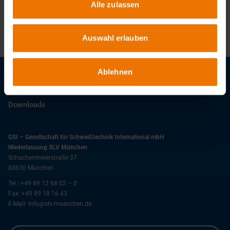
Michael Dey
Alle zulassen
+49 89 126802-12
vd@slv-muenchen.de
Auswahl erlauben
Ablehnen
Stellenangebote
Downloads
GSI – Gesellschaft für Schweißtechnik International mbH
Niederlassung SLV München
Schachenmeierstraße 37
80636
München
Tel.:
+49 89 12 68 02 – 0
Fax:
+49 89 18 16 43
E-Mail:
info@slv-muenchen.de