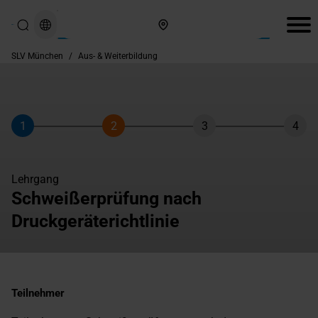
Hier finden Sie uns
SLV München
/
Aus- & Weiterbildung
1
2
3
4
Schritt
Schritt
Schritt
Schri
Lehrgang
Schweißerprüfung nach
Druckgeräterichtlinie
Teilnehmer