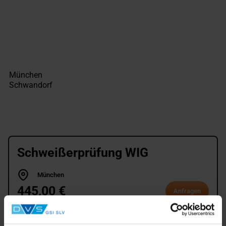
Schweißerprüfung WIG
München
445,00 €
Anfragen