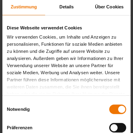
Schweißerprüfung WIG
Zustimmung
Details
Über Cookies
Schwandorf
Diese Webseite verwendet Cookies
445,00 €
Anfragen
Wir verwenden Cookies, um Inhalte und Anzeigen zu
personalisieren, Funktionen für soziale Medien anbieten
zu können und die Zugriffe auf unsere Website zu
Zurück
analysieren. Außerdem geben wir Informationen zu Ihrer
Verwendung unserer Website an unsere Partner für
soziale Medien, Werbung und Analysen weiter. Unsere
Partner führen diese Informationen möglicherweise mit
Noch keine Auswahl getroffen
weiteren Daten zusammen, die Sie ihnen bereitgestellt
haben oder die sie im Rahmen Ihrer Nutzung der Dienste
gesammelt haben.
Einwilligungsauswahl
Notwendig
Zur Anmeldung
Präferenzen