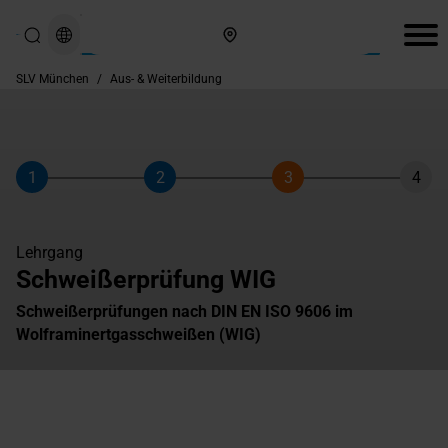
Hier finden Sie uns
SLV München
/
Aus- & Weiterbildung
1
2
3
4
Schritt
Schritt
Schritt
Schri
Lehrgang
Schweißerprüfung WIG
Schweißerprüfungen nach DIN EN ISO 9606 im
Wolframinertgasschweißen (WIG)