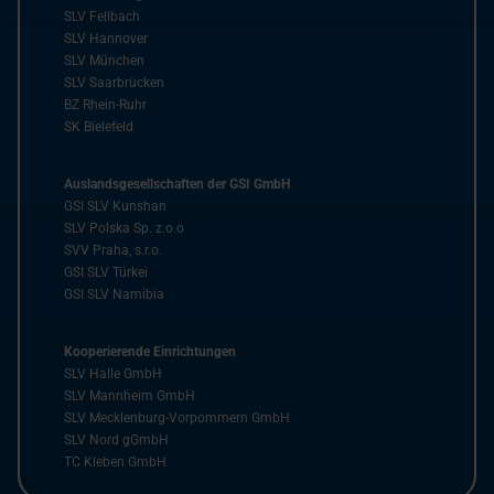
SLV Fellbach
SLV Hannover
SLV München
SLV Saarbrücken
BZ Rhein-Ruhr
SK Bielefeld
Auslandsgesellschaften der GSI GmbH
GSI SLV Kunshan
SLV Polska Sp. z.o.o
SVV Praha, s.r.o.
GSI SLV Türkei
GSI SLV Namibia
Kooperierende Einrichtungen
SLV Halle GmbH
SLV Mannheim GmbH
SLV Mecklenburg-Vorpommern GmbH
SLV Nord gGmbH
TC Kleben GmbH