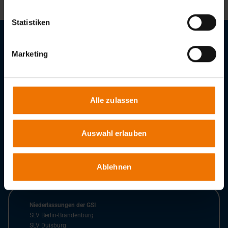
Statistiken
Stellenangebote
Marketing
Downloads
GSI – Gesellschaft für Schweißtechnik International mbH
Alle zulassen
Niederlassung SLV München
Schachenmeierstraße 37
80636
München
Auswahl erlauben
Tel.:
+49 89 12 68 02 – 0
Fax:
+49 89 18 16 43
E-Mail:
info@slv-muenchen.de
Ablehnen
Niederlassungen der GSI
SLV Berlin-Brandenburg
SLV Duisburg