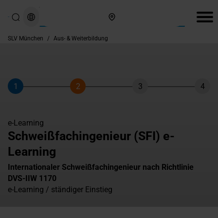
Hier finden Sie uns
SLV München
/
Aus- & Weiterbildung
1
2
3
4
Schritt
Schritt
Schritt
Schri
e-Learning
Schweißfachingenieur (SFI) e-
Learning
Internationaler Schweißfachingenieur nach Richtlinie
DVS-IIW 1170
e-Learning / ständiger Einstieg