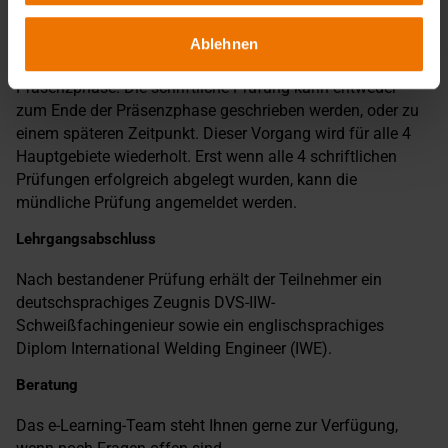
wie gewohnt online gelernt werden. Fühlt man sich für ein
Hauptgebiet gut vorbereitet, dann empfiehlt sich
Ablehnen
anschließend die Anmeldung zur entsprechenden
Präsenzphase. Die schriftliche Prüfung kann entweder
zum Ende der Präsenzphase geschrieben werden, oder zu
einem späteren Zeitpunkt. Dieser Vorgang wird für alle 4
Hauptgebiete wiederholt. Erst wenn alle 4 schriftlichen
Prüfungen erfolgreich abgelegt wurden, kann die
mündliche Prüfung angemeldet werden.
Lehrgangsabschluss
Nach bestandener Prüfung erhält der Teilnehmer ein
deutschsprachiges Zeugnis DVS-IIW-
Schweißfachingenieur sowie ein englischsprachiges
Diplom International Welding Engineer (IWE).
Beratung
Das e-Learning-Team steht Ihnen gerne zur Verfügung,