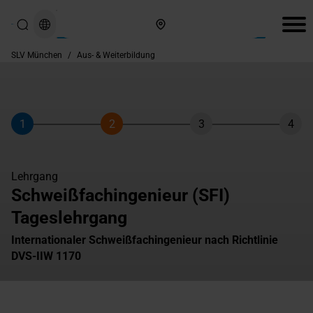
Hier finden Sie uns
SLV München
/
Aus- & Weiterbildung
1
2
3
4
Schritt
Schritt
Schritt
Schri
Lehrgang
Schweißfachingenieur (SFI)
Tageslehrgang
Internationaler Schweißfachingenieur nach Richtlinie
DVS-IIW 1170