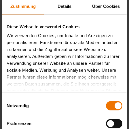
Hauptgebiet 2 - Werkstoffe und ihr Verhalten beim
Zustimmung
Details
Über Cookies
Schweißen (115 Stunden)
Stahlherstellung, Legierungen, Wärmebehandlung,
Rissbildung, Korrosion, Verschleiß, Nichteisenmetalle,
Diese Webseite verwendet Cookies
Metallografie
Wir verwenden Cookies, um Inhalte und Anzeigen zu
personalisieren, Funktionen für soziale Medien anbieten
Hauptgebiet 3 - Konstruktion und Gestaltung (62
zu können und die Zugriffe auf unsere Website zu
Stunden)
analysieren. Außerdem geben wir Informationen zu Ihrer
Festigkeitslehre, Schweißnahtberechnung, Gestaltung,
Verwendung unserer Website an unsere Partner für
Konstruktion, Verhalten geschweißter Verbindungen bei
soziale Medien, Werbung und Analysen weiter. Unsere
unterschiedlicher Belastung und Bruchmechanik
Partner führen diese Informationen möglicherweise mit
Hauptgebiet 4 - Fertigung und Anwendungstechnik (116
weiteren Daten zusammen, die Sie ihnen bereitgestellt
Stunden)
haben oder die sie im Rahmen Ihrer Nutzung der Dienste
Qualitätssicherung, Schweißer-, Verfahrensprüfung,
gesammelt haben.
Einwilligungsauswahl
Arbeitssicherheit, Eigenspannungen und Verzug,
Notwendig
Werkstatteinrichtungen, zerstörungsfreie
Werkstoffprüfung, Wirtschaftlichkeit, Reparaturschweißen,
Präferenzen
Fallbeispiele