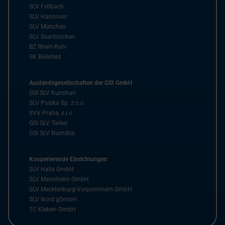
SLV Fellbach
SLV Hannover
SLV München
SLV Saarbrücken
BZ Rhein-Ruhr
SK Bielefeld
Auslandsgesellschaften der GSI GmbH
GSI SLV Kunshan
SLV Polska Sp. z.o.o
SVV Praha, s.r.o.
GSI SLV Türkei
GSI SLV Namibia
Kooperierende Einrichtungen
SLV Halle GmbH
SLV Mannheim GmbH
SLV Mecklenburg-Vorpommern GmbH
SLV Nord gGmbH
TC Kleben GmbH