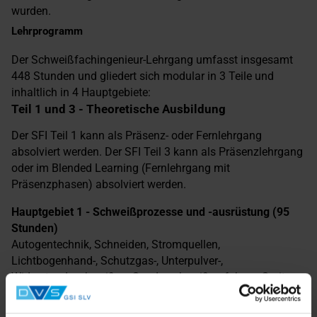
wurden.
Lehrprogramm
Der Schweißfachingenieur-Lehrgang umfasst insgesamt
448 Stunden und gliedert sich modular in 3 Teile und
inhaltlich in 4 Hauptgebiete:
Teil 1 und 3 - Theoretische Ausbildung
Der SFI Teil 1 kann als Präsenz- oder Fernlehrgang
absolviert werden. Der SFI Teil 3 kann als Präsenzlehrgang
oder im Blended Learning (Fernlehrgang mit
Präsenzphasen) absolviert werden.
Hauptgebiet 1 - Schweißprozesse und -ausrüstung (95
Stunden)
Autogentechnik, Schneiden, Stromquellen,
Lichtbogenhand-, Schutzgas-, Unterpulver-,
Widerstandsschweißen, Sonderschweißverfahren, Spritzen,
Löten, Fügen, Automatisieren