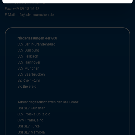
Tel.:
+49 89 12 68 02 – 0
Fax:
+49 89 18 16 43
E-Mail:
info@slv-muenchen.de
Niederlassungen der GSI
SLV Berlin-Brandenburg
SLV Duisburg
SLV Fellbach
SLV Hannover
SLV München
SLV Saarbrücken
BZ Rhein-Ruhr
SK Bielefeld
Auslandsgesellschaften der GSI GmbH
GSI SLV Kunshan
SLV Polska Sp. z.o.o
SVV Praha, s.r.o.
GSI SLV Türkei
GSI SLV Namibia