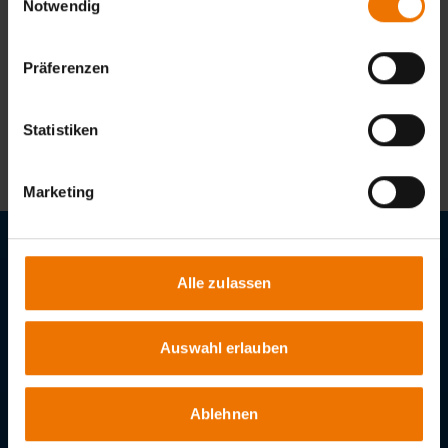
Notwendig
Ansprechpartner
Präferenzen
Jens de Freese
+49 89 126802-69
Statistiken
defreese@slv-muenchen.de
Marketing
Stellenangebote
Alle zulassen
Downloads
Auswahl erlauben
GSI – Gesellschaft für Schweißtechnik International mbH
Niederlassung SLV München
Schachenmeierstraße 37
Ablehnen
80636
München