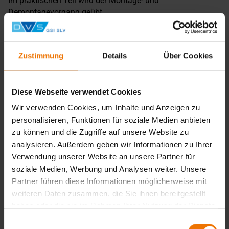
Im praktischen Teil wird der Montage- und
Demontagevorgang geübt.
Die Bewertung des Verschraubungsmonteurs erfolgt durch
eine praktische und theoretische Prüfung.
Zustimmung
Details
Über Cookies
Zurück
Diese Webseite verwendet Cookies
Wir verwenden Cookies, um Inhalte und Anzeigen zu
Übersicht
personalisieren, Funktionen für soziale Medien anbieten
Unterrichtsform:
zu können und die Zugriffe auf unsere Website zu
in Tagesform
analysieren. Außerdem geben wir Informationen zu Ihrer
Veranstaltungsort:
Verwendung unserer Website an unsere Partner für
München
Termine:
soziale Medien, Werbung und Analysen weiter. Unsere
1
Partner führen diese Informationen möglicherweise mit
weiteren Daten zusammen, die Sie ihnen bereitgestellt
Termine & Anmeldung
haben oder die sie im Rahmen Ihrer Nutzung der Dienste
gesammelt haben.
Einwilligungsauswahl