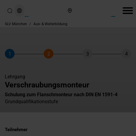
Hier finden Sie uns
SLV München
/
Aus- & Weiterbildung
1
2
3
4
Schritt
Schritt
Schritt
Schri
Lehrgang
Verschraubungsmonteur
Schulung zum Flanschmonteur nach DIN EN 1591-4
Grundqualifikationsstufe
Teilnehmer