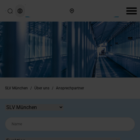
Hier finden Sie uns
SLV München
/
Über uns
/
Ansprechpartner
Standort
Name
Funktion