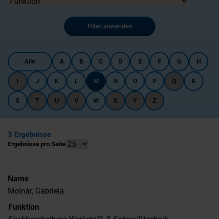
Filter anwenden
Alle
A
B
C
D
E
F
G
H
I
J
K
L
M
N
O
P
Q
R
S
T
U
V
W
X
Y
Z
3 Ergebnisse
Ergebnisse pro Seite
Name
Molnár, Gabriela
Funktion