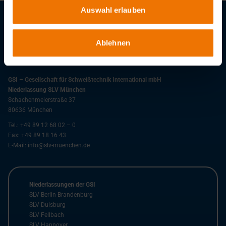
Auswahl erlauben
Stellenangebote
Ablehnen
Downloads
GSI – Gesellschaft für Schweißtechnik International mbH
Niederlassung SLV München
Schachenmeierstraße 37
80636
München
Tel.:
+49 89 12 68 02 – 0
Fax:
+49 89 18 16 43
E-Mail:
info@slv-muenchen.de
Niederlassungen der GSI
SLV Berlin-Brandenburg
SLV Duisburg
SLV Fellbach
SLV Hannover