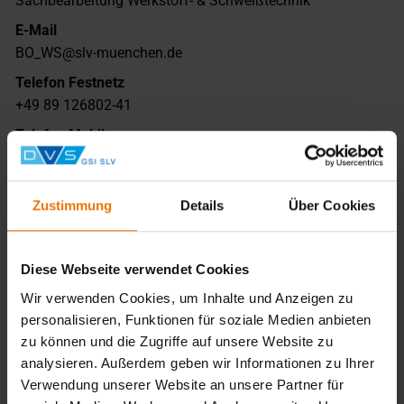
Sachbearbeitung Werkstoff- & Schweißtechnik
E-Mail
BO_WS@slv-muenchen.de
Telefon Festnetz
+49 89 126802-41
Telefon Mobil
/
Zustimmung
Details
Über Cookies
Name
Morgalla, Gregor
Funktion
Diese Webseite verwendet Cookies
Auditor/Inspektor/Fachreferent
Wir verwenden Cookies, um Inhalte und Anzeigen zu
E-Mail
personalisieren, Funktionen für soziale Medien anbieten
qs@slv-muenchen.de
zu können und die Zugriffe auf unsere Website zu
analysieren. Außerdem geben wir Informationen zu Ihrer
Telefon Festnetz
Verwendung unserer Website an unsere Partner für
+49 89 126802-76