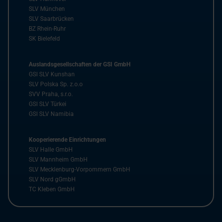
SLV München
SLV Saarbrücken
BZ Rhein-Ruhr
SK Bielefeld
Auslandsgesellschaften der GSI GmbH
GSI SLV Kunshan
SLV Polska Sp. z.o.o
SVV Praha, s.r.o.
GSI SLV Türkei
GSI SLV Namibia
Kooperierende Einrichtungen
SLV Halle GmbH
SLV Mannheim GmbH
SLV Mecklenburg-Vorpommern GmbH
SLV Nord gGmbH
TC Kleben GmbH