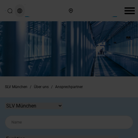
Hier finden Sie uns
SLV München
/
Über uns
/
Ansprechpartner
Standort
Name
Funktion