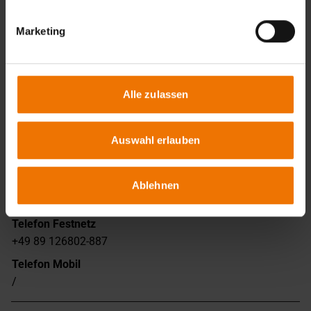
Telefon Festnetz
+49 89 126802-47
Marketing
Telefon Mobil
+49 173 5602795
Alle zulassen
Name
Steigenberger, Wilhelm
Auswahl erlauben
Funktion
mechanische Werkstatt
E-Mail
Ablehnen
wt@slv-muenchen.de
Telefon Festnetz
+49 89 126802-887
Telefon Mobil
/