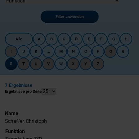
Filter anwenden
Alle
A
B
C
D
E
F
G
H
I
J
K
L
M
N
O
P
Q
R
S
T
U
V
W
X
Y
Z
7 Ergebnisse
Ergebnisse pro Seite
Name
Schaffer, Christoph
Funktion