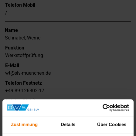
Telefon Mobil
/
Name
Schnabel, Werner
Funktion
Werkstoffprüfung
E-Mail
wt@slv-muenchen.de
Telefon Festnetz
+49 89 126802-17
Telefon Mobil
/
Zustimmung
Details
Über Cookies
Name
Schöller, Jürgen