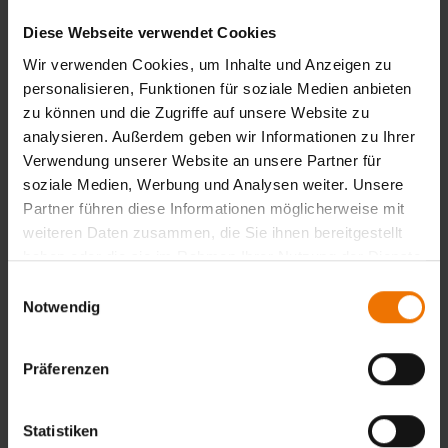
Funktion
Diese Webseite verwendet Cookies
EDV/IT
Wir verwenden Cookies, um Inhalte und Anzeigen zu
E-Mail
personalisieren, Funktionen für soziale Medien anbieten
schoeller@slv-muenchen.de
zu können und die Zugriffe auf unsere Website zu
analysieren. Außerdem geben wir Informationen zu Ihrer
Telefon Festnetz
Verwendung unserer Website an unsere Partner für
+49 89 126802-54
soziale Medien, Werbung und Analysen weiter. Unsere
Telefon Mobil
Partner führen diese Informationen möglicherweise mit
/
weiteren Daten zusammen, die Sie ihnen bereitgestellt
haben oder die sie im Rahmen Ihrer Nutzung der Dienste
gesammelt haben.
Name
Einwilligungsauswahl
Sfercoci, Laura
Notwendig
Funktion
Qualitätsmanagement
Präferenzen
E-Mail
sfercoci@slv-muenchen.de
Statistiken