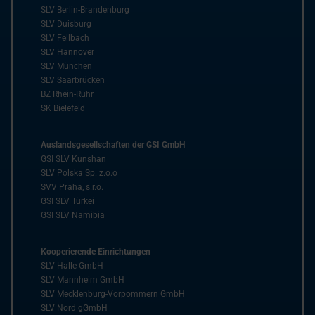
SLV Berlin-Brandenburg
SLV Duisburg
SLV Fellbach
SLV Hannover
SLV München
SLV Saarbrücken
BZ Rhein-Ruhr
SK Bielefeld
Auslandsgesellschaften der GSI GmbH
GSI SLV Kunshan
SLV Polska Sp. z.o.o
SVV Praha, s.r.o.
GSI SLV Türkei
GSI SLV Namibia
Kooperierende Einrichtungen
SLV Halle GmbH
SLV Mannheim GmbH
SLV Mecklenburg-Vorpommern GmbH
SLV Nord gGmbH