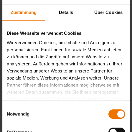
• Trennung und Umformung von Werkstücken
• Fügung von Stahlbauteilen durch Handschweißverfahren
Zustimmung
Details
Über Cookies
• Nachbereitung von Schweißnähten
• Methoden der Schweißnahtprüfung
Dauer: 4 Monate + 4 Wochen Praktikum
Diese Webseite verwendet Cookies
Wir verwenden Cookies, um Inhalte und Anzeigen zu
Modul 5: Abnahme von Baugruppen und
personalisieren, Funktionen für soziale Medien anbieten
Prüfprotokolle erstellen
zu können und die Zugriffe auf unsere Website zu
analysieren. Außerdem geben wir Informationen zu Ihrer
• Arbeitsvorbereitung
• Qualitätskontrolle von Formteilen
Verwendung unserer Website an unsere Partner für
• Beurteilung von Bauteilen in der Fügetechnik
soziale Medien, Werbung und Analysen weiter. Unsere
• Prüfungsvorbereitung in Theorie und Praxis
Partner führen diese Informationen möglicherweise mit
Dauer: 3 Monate + 3 Wochen Praktikum
weiteren Daten zusammen, die Sie ihnen bereitgestellt
haben oder die sie im Rahmen Ihrer Nutzung der Dienste
Lehrgangsabschluss – Welche Zertifikate und Zeugnisse sind
gesammelt haben.
Einwilligungsauswahl
möglich?
Notwendig
• Teilnahmebescheinigung der GSI SLV für jedes Modul
• Schweißerprüfbescheinigung nach DIN EN ISO 9606