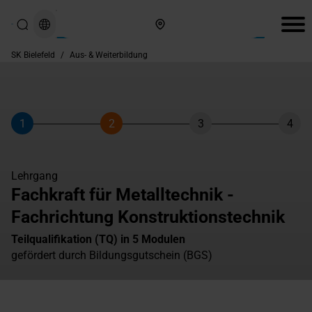
Hier finden Sie uns
SK Bielefeld
/
Aus- & Weiterbildung
1
2
3
4
Schritt
Schritt
Schritt
Schri
Lehrgang
Fachkraft für Metalltechnik -
Fachrichtung Konstruktionstechnik
Teilqualifikation (TQ) in 5 Modulen
gefördert durch Bildungsgutschein (BGS)