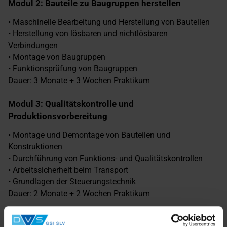
Modul 2: Bauteile zu Baugruppen herstellen
• Maschinelle Bearbeitung und Herstellung von Bauteilen
• Herstellung von lösbaren und nichtlösbaren
Verbindungen
• Montage von Baugruppen
• Funktionsprüfung von Baugruppen
Dauer: 3 Monate + 3 Wochen Praktikum
Modul 3: Qualitätskontrolle und
Produktionsvorbereitung
• Montage und Demontage von Bauteilen und
Konstruktionen
• Durchführung von Funktions- und Qualitätskontrollen
• Arbeitssicherheit beim Transport
• Grundlagen der Steuerungstechnik
Dauer: 2 Monate + 2 Wochen Praktikum
Modul 4: Thermisches Fügen von Bauteilen