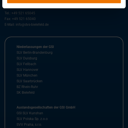
33607
Bielefeld
Tel.:
+49 521 65045
Fax:
+49 521 65040
E-Mail:
info@dvs-bielefeld.de
Niederlassungen der GSI
SLV Berlin-Brandenburg
SLV Duisburg
SLV Fellbach
SLV Hannover
SLV München
SLV Saarbrücken
BZ Rhein-Ruhr
SK Bielefeld
Auslandsgesellschaften der GSI GmbH
GSI SLV Kunshan
SLV Polska Sp. z.o.o
SVV Praha, s.r.o.