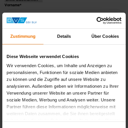
Vorname
Nachname
Zustimmung
Details
Über Cookies
Unternehmen
Diese Webseite verwendet Cookies
E-Mail-Adresse
Wir verwenden Cookies, um Inhalte und Anzeigen zu
personalisieren, Funktionen für soziale Medien anbieten
zu können und die Zugriffe auf unsere Website zu
Telefonnummer
analysieren. Außerdem geben wir Informationen zu Ihrer
Verwendung unserer Website an unsere Partner für
soziale Medien, Werbung und Analysen weiter. Unsere
Faxnummer
Partner führen diese Informationen möglicherweise mit
weiteren Daten zusammen, die Sie ihnen bereitgestellt
haben oder die sie im Rahmen Ihrer Nutzung der Dienste
gesammelt haben.