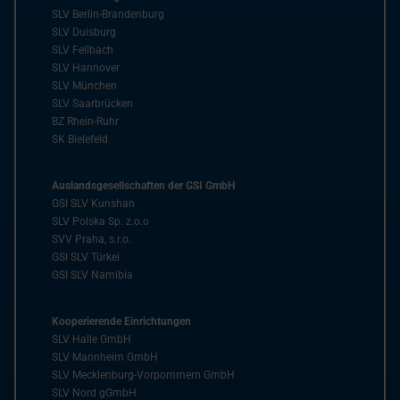
SLV Berlin-Brandenburg
SLV Duisburg
SLV Fellbach
SLV Hannover
SLV München
SLV Saarbrücken
BZ Rhein-Ruhr
SK Bielefeld
Auslandsgesellschaften der GSI GmbH
GSI SLV Kunshan
SLV Polska Sp. z.o.o
SVV Praha, s.r.o.
GSI SLV Türkei
GSI SLV Namibia
Kooperierende Einrichtungen
SLV Halle GmbH
SLV Mannheim GmbH
SLV Mecklenburg-Vorpommern GmbH
SLV Nord gGmbH