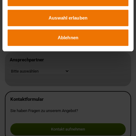
Ihre Vorteile
Zertifizierung, Prüfung und Ausbildung aus einer Hand
Zertifizierung nach DIN EN 1090-2
Auswahl erlauben
Erfahrene Inspektoren in der Schadensanalyse und
Schadensvorbeugung
Zerstörungsfreie Prüfungen durch unser akkreditiertes Prüflabor
Ablehnen
Ansprechpartner
Standort
Kontaktformular
Sie haben Fragen zu unserem Angebot?
Kontakt aufnehmen