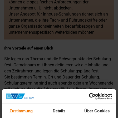
können die spezifischen Anforderungen der
Unternehmen u. U. nicht abdecken.
Unser Angebot für Inhouse-Schulungen richtet sich an
Unternehmen, die ihre Fach- und Führungskräfte oder
ganze Organisationseinheiten bedarfsbezogen und
unternehmensspezifisch weiterbilden möchten.
Ihre Vorteile auf einen Blick
Sie legen das Thema und die Schwerpunkte der Schulung
fest. Gemeinsam mit Ihnen definieren wir die Inhalte und
den Zeitrahmen und legen die Schulungspläne fest.
Sie bestimmen Termin, Ort und Dauer der Schulung.
Schulungstermine sind auch abends oder am Wochenende
möglich, so dass die Arbeitsabläufe in Ihrem Unternehmen
nicht unterbrochen werden.
Sie erhalten ausführliche Schulungsunterlagen für jeden
Teilnehmer, die im Gesamtpreis enthalten sind.
Zustimmung
Details
Über Cookies
Vertrauliche Atmosphäre: In einer geschlossenen Gruppe