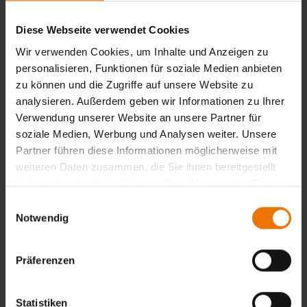
können auch sensible Fragen erörtert werden, die in einem
offenen Weiterbildungsveranstaltung nicht thematisiert
Diese Webseite verwendet Cookies
werden könnten.
Ihnen entsteht kein weiterer Aufwand. Reise- und
Wir verwenden Cookies, um Inhalte und Anzeigen zu
Übernachtungskosten für Ihre Mitarbeiter entfallen.
personalisieren, Funktionen für soziale Medien anbieten
Auch nach einer Schulung beraten wir Sie gerne die
zu können und die Zugriffe auf unsere Website zu
vermittelten Inhalte in die Praxis umzusetzen.
analysieren. Außerdem geben wir Informationen zu Ihrer
Verwendung unserer Website an unsere Partner für
Viele Unternehmen haben sich bereits von der Qualität
soziale Medien, Werbung und Analysen weiter. Unsere
unserer Leistungen überzeugt. Auf Anfrage schicken wir
Partner führen diese Informationen möglicherweise mit
Ihnen gerne eine Referenzliste.
weiteren Daten zusammen, die Sie ihnen bereitgestellt
haben oder die sie im Rahmen Ihrer Nutzung der Dienste
Sie haben keine geeigneten Räume für Ihre Schulung?
gesammelt haben.
Einwilligungsauswahl
Kein Problem! Wir übernehmen auf Wunsch die komplette
Notwendig
Organisation und Betreuung der Veranstaltung.
Gerne erstellen wir für Sie ein unverbindliches
Präferenzen
Schulungsangebot.
Statistiken