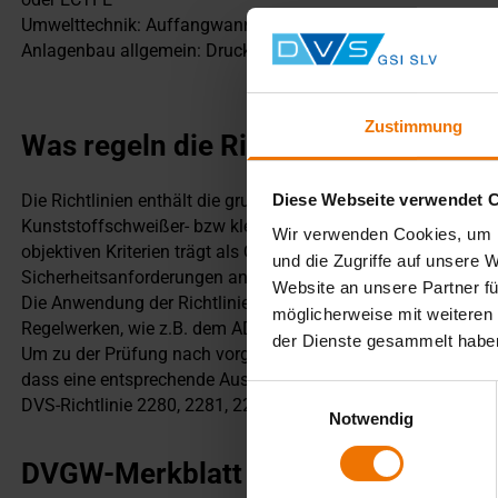
Umwelttechnik: Auffangwannen, Lüftungskanäle und Filtera
Anlagenbau allgemein: Drucklose und teilweise drucktragen
Zustimmung
Was regeln die Richtlinien?
Die Richtlinien enthält die grundlegenden Bestimmungen und
Diese Webseite verwendet 
Kunststoffschweißer- bzw kleberprüfung. Die Bewertung der 
Wir verwenden Cookies, um I
objektiven Kriterien trägt als Qualitätssicherung bei Kunsts
und die Zugriffe auf unsere 
Sicherheitsanforderungen an Neufertigung und Instandsetzun
Website an unsere Partner fü
Die Anwendung der Richtlinien kann im Geltungsbereich der D
möglicherweise mit weiteren
Regelwerken, wie z.B. dem AD 2000 Regelwerk erfolgen.
der Dienste gesammelt habe
Um zu der Prüfung nach vorgenannten Regelwerken zugelassen
dass eine entsprechende Ausbildung im Vorfeld zur Prüfung
Einwilligungsauswahl
DVS-Richtlinie 2280, 2281, 2282 bzw. 2291)
Notwendig
DVGW-Merkblatt GW 330