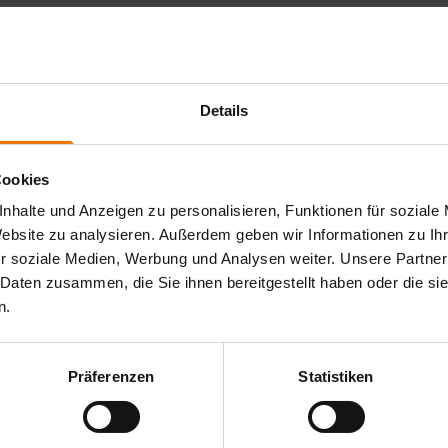
nlagen
de Kunststoffsysteme
Details
 Regeln zur standardisierten Durchführung der
Cookies
Kenntnisse und Fertigkeiten auf der Grundlage von
nhalte und Anzeigen zu personalisieren, Funktionen für soziale
toffschweiß- und Klebverbindungen zur Einhaltung der hohen
Website zu analysieren. Außerdem geben wir Informationen zu I
g bei.
r soziale Medien, Werbung und Analysen weiter. Unsere Partner
ruckgeräterichtlinie auch in Verbindung mit anderen
 Daten zusammen, die Sie ihnen bereitgestellt haben oder die s
n.
 werden zu können, ist es erforderlich, nachzuweisen,
 stattgefunden hat (z.B. Teilnahme an einem Lehrgang nach
Präferenzen
Statistiken