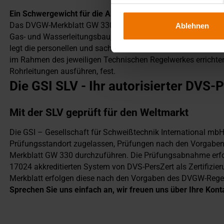
Ein Schwergewicht für die Abnahmen von Kunststoff- Schw
Das DVGW-Merkblatt GW 330 regelt die Qualifikation von Sc
Ablehnen
Gas- und Wasserleitungsbau, welche insbesondere nach dem
legt die personellen und sachlichen Anforderungen an Rohrl
im Rahmen des jeweiligen Technischen Regelwerkes errichten,
Rohrleitungen ausführen, fest.
Die GSI SLV - Ihr autorisierter DV
Mit der SLV geprüft für den Weltmarkt
Die GSI – Gesellschaft für Schweißtechnik International mb
Prüfungsstandort zugelassen, Prüfungen nach den Vorgabe
Merkblatt GW 330 durchzuführen. Die Prüfungsabnahme erfol
17024 akkreditierten System von DVS-PersZert als Zertifiz
Merkblatt erfolgen diese nach den Vorgaben des DVGW-Rege
Sprechen Sie uns einfach an, wir freuen uns über Ihre Ko