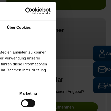
Über Cookies
Ansprechpartner
Standort
 Medien anbieten zu können
An
hrer Verwendung unserer
 führen diese Informationen
Ko
ie im Rahmen Ihrer Nutzung
Kontaktformular
An
Sie haben Fragen zu unserem Angebot?
Marketing
Kontakt aufnehmen