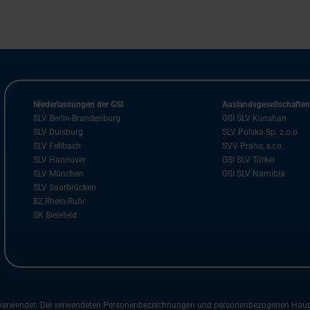
Niederlassungen der GSI
Auslandsgesellschafte
SLV Berlin-Brandenburg
GSI SLV Kunshan
SLV Duisburg
SLV Polska Sp. z.o.o
SLV Fellbach
SVV Praha, s.r.o.
SLV Hannover
GSI SLV Türkei
SLV München
GSI SLV Namibia
SLV Saarbrücken
BZ Rhein-Ruhr
SK Bielefeld
m verwendet. Die verwendeten Personenbezeichnungen und personenbezogenen Hauptwö