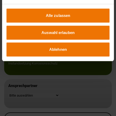
Alle zulassen
Ihre Vorteile
Auswahl erlauben
Ein besseres Bauwerk, da Ihre Hersteller wissen, dass sie von uns
überwacht werden
Ein Bauwerk konform zu den Regeln des Bundesministeriums für
Ablehnen
Digitales und Verkehr
Langlebige Bauwerke
Schweißtechnische Instandsetzung
Instandsetzung Korrosionsschutz
Ansprechpartner
Standort