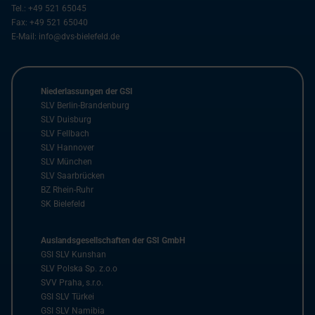
Tel.:
+49 521 65045
Fax:
+49 521 65040
E-Mail:
info@dvs-bielefeld.de
Niederlassungen der GSI
SLV Berlin-Brandenburg
SLV Duisburg
SLV Fellbach
SLV Hannover
SLV München
SLV Saarbrücken
BZ Rhein-Ruhr
SK Bielefeld
Auslandsgesellschaften der GSI GmbH
GSI SLV Kunshan
SLV Polska Sp. z.o.o
SVV Praha, s.r.o.
GSI SLV Türkei
GSI SLV Namibia