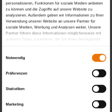
personalisieren, Funktionen für soziale Medien anbieten
Bauwerken mit Überlastungsschäden
zu können und die Zugriffe auf unsere Website zu
Zerstörungsfreie Werkstoffprüfung an Neubauwerken
analysieren. Außerdem geben wir Informationen zu Ihrer
Verwendung unserer Website an unsere Partner für
Mit der professionellen Vorbereitung durch erfahrene
soziale Medien, Werbung und Analysen weiter. Unsere
Inspektoren haben Sie beste Voraussetzungen ein
Partner führen diese Informationen möglicherweise mit
langlebiges Bauwerk (wieder) herstellen zu lassen. Es
weiteren Daten zusammen, die Sie ihnen bereitgestellt
zeigt sich immer wieder, dass Sie mit dem Einsatz
haben oder die sie im Rahmen Ihrer Nutzung der Dienste
einer professionellen Bauüberwachung ein besseres
gesammelt haben.
Bauwerk für Ihr Geld bekommen.
Einwilligungsauswahl
Sprechen Sie uns einfach an, wir freuen uns auf Ihre
Notwendig
Kontaktaufnahme.
Präferenzen
Dies könnte Sie auch interessieren
Statistiken
Zerstörungsfreie Prüfung (ZfP)
Fertigungs-/Bauüberwachung
Marketing