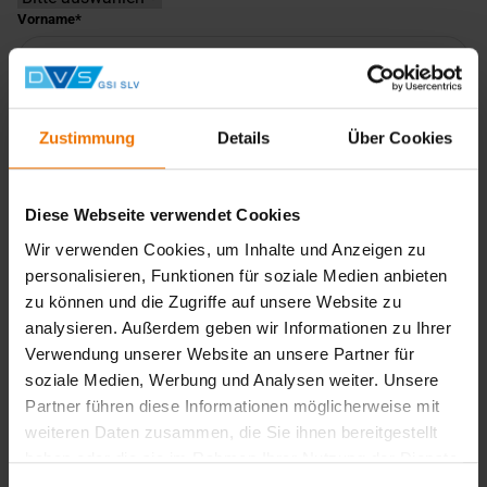
Vorname
Nachname
Zustimmung
Details
Über Cookies
Unternehmen
Diese Webseite verwendet Cookies
E-Mail-Adresse
Wir verwenden Cookies, um Inhalte und Anzeigen zu
personalisieren, Funktionen für soziale Medien anbieten
zu können und die Zugriffe auf unsere Website zu
Telefonnummer
analysieren. Außerdem geben wir Informationen zu Ihrer
Verwendung unserer Website an unsere Partner für
soziale Medien, Werbung und Analysen weiter. Unsere
Faxnummer
Partner führen diese Informationen möglicherweise mit
weiteren Daten zusammen, die Sie ihnen bereitgestellt
haben oder die sie im Rahmen Ihrer Nutzung der Dienste
gesammelt haben.