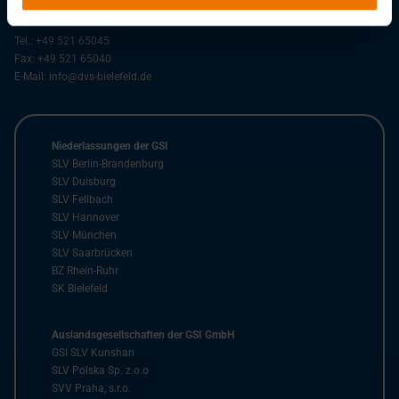
33607
Bielefeld
Tel.:
+49 521 65045
Fax:
+49 521 65040
E-Mail:
info@dvs-bielefeld.de
Niederlassungen der GSI
SLV Berlin-Brandenburg
SLV Duisburg
SLV Fellbach
SLV Hannover
SLV München
SLV Saarbrücken
BZ Rhein-Ruhr
SK Bielefeld
Auslandsgesellschaften der GSI GmbH
GSI SLV Kunshan
SLV Polska Sp. z.o.o
SVV Praha, s.r.o.