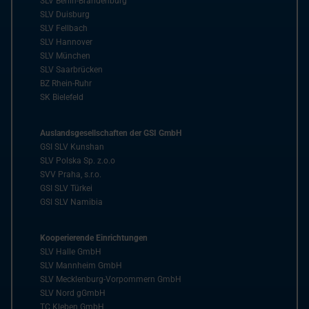
SLV Berlin-Brandenburg
SLV Duisburg
SLV Fellbach
SLV Hannover
SLV München
SLV Saarbrücken
BZ Rhein-Ruhr
SK Bielefeld
Auslandsgesellschaften der GSI GmbH
GSI SLV Kunshan
SLV Polska Sp. z.o.o
SVV Praha, s.r.o.
GSI SLV Türkei
GSI SLV Namibia
Kooperierende Einrichtungen
SLV Halle GmbH
SLV Mannheim GmbH
SLV Mecklenburg-Vorpommern GmbH
SLV Nord gGmbH
TC Kleben GmbH