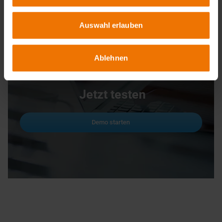
Um sich vorab mit unserer e-Learning-Umgebung vertraut zu machen,
stehen Ihnen ausgewählte Demokapitel zur Verfügung. Diese können Sie
jederzeit ansehen und ausprobieren:
Auswahl erlauben
Ablehnen
Jetzt testen
Demo starten