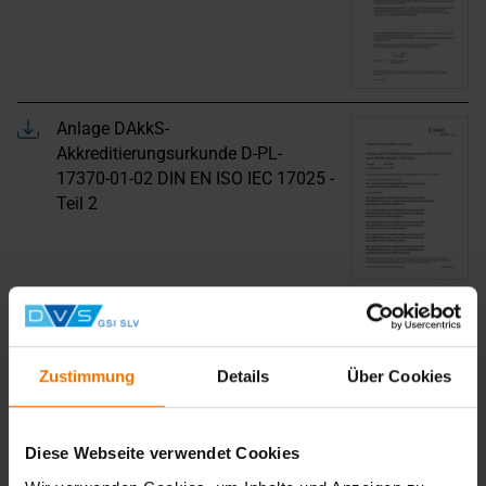
Anlage DAkkS-
Akkreditierungsurkunde D-PL-
17370-01-02 DIN EN ISO IEC 17025 -
Teil 2
DAkkS-Akkreditierungsurkunde GSI-
Zustimmung
Details
Über Cookies
Inspektionsstelle nach ISO IEC
17020
Diese Webseite verwendet Cookies