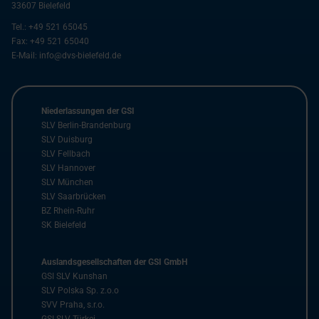
33607
Bielefeld
Tel.:
+49 521 65045
Fax:
+49 521 65040
E-Mail:
info@dvs-bielefeld.de
Niederlassungen der GSI
SLV Berlin-Brandenburg
SLV Duisburg
SLV Fellbach
SLV Hannover
SLV München
SLV Saarbrücken
BZ Rhein-Ruhr
SK Bielefeld
Auslandsgesellschaften der GSI GmbH
GSI SLV Kunshan
SLV Polska Sp. z.o.o
SVV Praha, s.r.o.