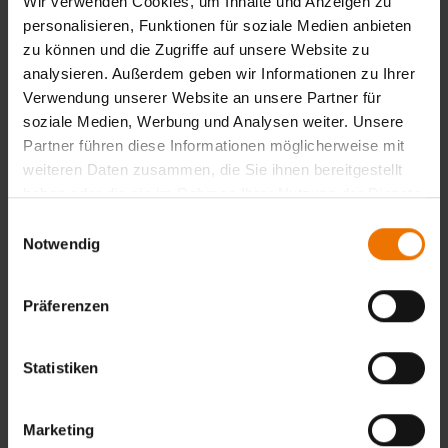
Wir verwenden Cookies, um Inhalte und Anzeigen zu
personalisieren, Funktionen für soziale Medien anbieten
zu können und die Zugriffe auf unsere Website zu
ZLS - Bescheid über die
analysieren. Außerdem geben wir Informationen zu Ihrer
Befugniserteilung im
Verwendung unserer Website an unsere Partner für
Geltungsbereich der Richtlinie
soziale Medien, Werbung und Analysen weiter. Unsere
2014/68/EU
Partner führen diese Informationen möglicherweise mit
weiteren Daten zusammen, die Sie ihnen bereitgestellt
haben oder die sie im Rahmen Ihrer Nutzung der Dienste
gesammelt haben.
Einwilligungsauswahl
Notwendig
GSI - Träger- und
Maßnahmenzulassung nach AZAV
Präferenzen
Statistiken
Zertifikat nach DIN EN ISO
Marketing
9001:2015 (mit Anlage)