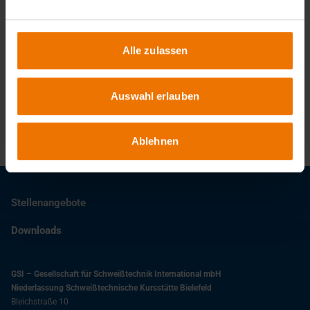
Alle zulassen
Auswahl erlauben
Ablehnen
Stellenangebote
Downloads
GSI – Gesellschaft für Schweißtechnik International mbH
Niederlassung Schweißtechnische Kursstätte Bielefeld
Bleichstraße 10