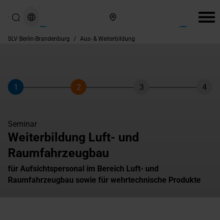
Hier finden Sie uns
SLV Berlin-Brandenburg
/
Aus- & Weiterbildung
1
2
3
4
Schritt
Schritt
Schritt
Schri
Seminar
Weiterbildung Luft- und
Raumfahrzeugbau
für Aufsichtspersonal im Bereich Luft- und
Raumfahrzeugbau sowie für wehrtechnische Produkte