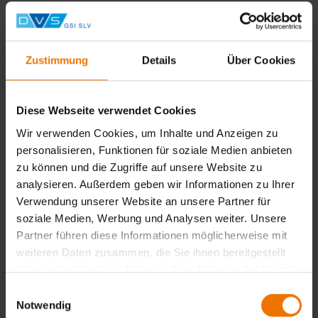
Mindestanforderungen für die Anerkennung als
Aufsichtsperson im Bereich Luft- und Raumfahrzeugbau
sowie für den wehrtechnischen Bereich für die
Arbeitsgebiete Schweißen, Hartlöten und thermisches
Zustimmung
Details
Über Cookies
Spritzen dar.
Hinweis für 2026:
Diese Webseite verwendet Cookies
Wir verwenden Cookies, um Inhalte und Anzeigen zu
Die Veranstaltung ist als ausschließliche
personalisieren, Funktionen für soziale Medien anbieten
Präsenzveranstaltung geplant. Sie findet statt:
Hotel Berlin, Berlin
zu können und die Zugriffe auf unsere Website zu
Lützowplatz 17
analysieren. Außerdem geben wir Informationen zu Ihrer
10785 Berlin
Verwendung unserer Website an unsere Partner für
soziale Medien, Werbung und Analysen weiter. Unsere
Es ist ein begrenztes Zimmerkontingent vereinbart. Abruf
Partner führen diese Informationen möglicherweise mit
mit dem Stichwort LuR2026.
weiteren Daten zusammen, die Sie ihnen bereitgestellt
Reservierungen: +49 30 22388599 oder Allotment@hotel-
haben oder die sie im Rahmen Ihrer Nutzung der Dienste
berlin.de
gesammelt haben.
Einwilligungsauswahl
Notwendig
Bei gleichzeitiger Buchung des Erfahrungsaustausches