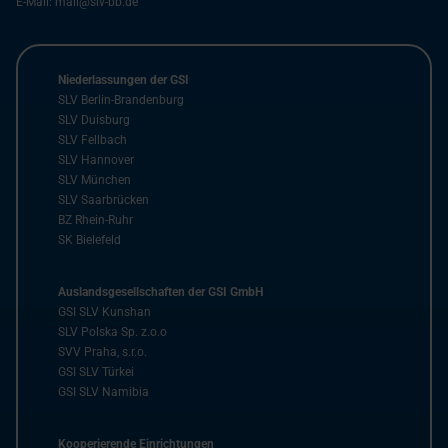
E-Mail:
mail@slv-bb.de
Niederlassungen der GSI
SLV Berlin-Brandenburg
SLV Duisburg
SLV Fellbach
SLV Hannover
SLV München
SLV Saarbrücken
BZ Rhein-Ruhr
SK Bielefeld
Auslandsgesellschaften der GSI GmbH
GSI SLV Kunshan
SLV Polska Sp. z.o.o
SVV Praha, s.r.o.
GSI SLV Türkei
GSI SLV Namibia
Kooperierende Einrichtungen