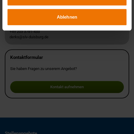
Ansprechpartner
Ablehnen
Andre Derks
+49 203 3781-433
derks@slv-duisburg.de
Kontaktformular
Sie haben Fragen zu unserem Angebot?
Kontakt aufnehmen
Stellenangebote