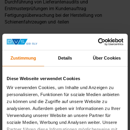
Durchführung von Lieferantenaudits und
Erstmusterprüfungen im Kundenauftrag
Fertigungsüberwachung bei der Herstellung von
Schienenfahrzeugen und -teilen
Beauftragung, zeitlicher Ablauf, Kosten:
Für eine Unternehmenszertifizierung nach DIN EN 15085-2
füllt der Kunde ein Antragsformular mit
Zustimmung
Details
Über Cookies
Betriebsbeschreibung nach entsprechenden Formblättern
von DVS ZERT aus.
Je nach Umfang der Produktgruppen und Erfordernis an
Diese Webseite verwendet Cookies
die Klassifizierungsstufe bekommt der Kunde ein
Wir verwenden Cookies, um Inhalte und Anzeigen zu
individuelles Angebot über die zu erwartenden Kosten.
personalisieren, Funktionen für soziale Medien anbieten
Der zeitliche Rahmen richtet sich nach den Festlegungen
zu können und die Zugriffe auf unsere Website zu
der ECWRV-Richtlinie Teil 1, um eine einheitliche
analysieren. Außerdem geben wir Informationen zu Ihrer
Vorgehensweise der verschiedenen Zertifizierungsstellen
Verwendung unserer Website an unsere Partner für
zu gewährleisten.
soziale Medien, Werbung und Analysen weiter. Unsere
Bei Erstzertifizierungen kann nach Kundenwunsch ein
Partner führen diese Informationen möglicherweise mit