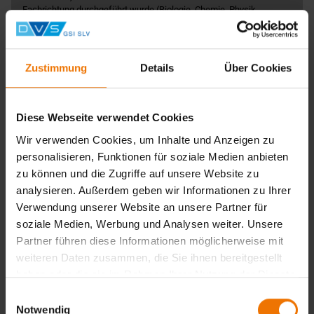
Fachrichtung durchgeführt wurde (Biologie, Chemie, Physik
Astronomie und Geowissenschaften) und eine
Mindeststudiendauer von 3 Jahren aufweist.
Zustimmung
Details
Über Cookies
Aber Achtung!
Die Eingangsvoraussetzungen gelten nur so lange, bis die
generelle Anpassung der Eingangsvoraussetzungen in
Diese Webseite verwendet Cookies
Kraft gesetzt wird.
Wir verwenden Cookies, um Inhalte und Anzeigen zu
Unsere Ansprechpartner
personalisieren, Funktionen für soziale Medien anbieten
zu können und die Zugriffe auf unsere Website zu
SLV Berlin-Brandenburg
analysieren. Außerdem geben wir Informationen zu Ihrer
Fr. Lippert | Tel: 030 45001-116 |
petra.lippert@slv-bb.de
Verwendung unserer Website an unsere Partner für
SLV Duisburg (inkl. SK Bielefeld)
soziale Medien, Werbung und Analysen weiter. Unsere
Fr. Alicki | Tel: 0203 3781-205 |
alicki@slv-duisburg.de
Partner führen diese Informationen möglicherweise mit
SLV Hannover (inkl. BZ Wilhelmshaven)
weiteren Daten zusammen, die Sie ihnen bereitgestellt
Fr. Zellmann | Tel: 0511 21962-19 |
zellmann@slv-
haben oder die sie im Rahmen Ihrer Nutzung der Dienste
hannover.de
gesammelt haben.
Einwilligungsauswahl
SLV München
Notwendig
Hr. de Freese | Tel: 089 126802-69 |
ta@slv-muenchen.de