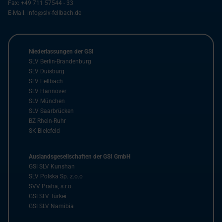
Fax:
+49 711 57544 - 33
E-Mail:
info@slv-fellbach.de
Niederlassungen der GSI
SLV Berlin-Brandenburg
SLV Duisburg
SLV Fellbach
SLV Hannover
SLV München
SLV Saarbrücken
BZ Rhein-Ruhr
SK Bielefeld
Auslandsgesellschaften der GSI GmbH
GSI SLV Kunshan
SLV Polska Sp. z.o.o
SVV Praha, s.r.o.
GSI SLV Türkei
GSI SLV Namibia