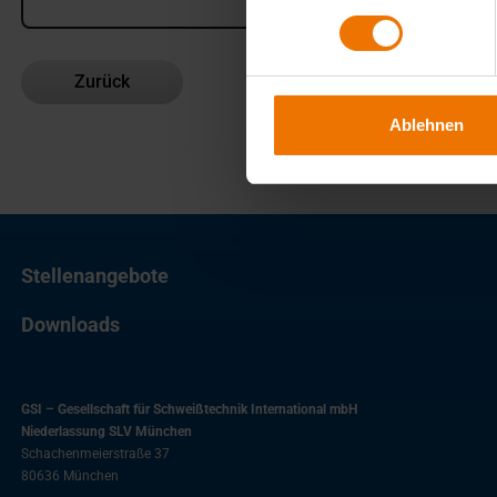
Zurück
Ablehnen
Stellenangebote
Downloads
GSI – Gesellschaft für Schweißtechnik International mbH
Niederlassung SLV München
Schachenmeierstraße 37
80636
München