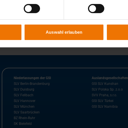
Auswahl erlauben
Niederlassungen der GSI
Auslandsgesellschafte
SLV Berlin-Brandenburg
GSI SLV Kunshan
SLV Duisburg
SLV Polska Sp. z.o.o
SLV Fellbach
SVV Praha, s.r.o.
SLV Hannover
GSI SLV Türkei
SLV München
GSI SLV Namibia
SLV Saarbrücken
BZ Rhein-Ruhr
SK Bielefeld