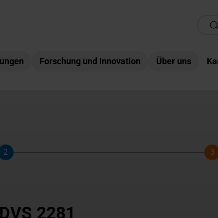
tungen
Forschung und Innovation
Über uns
Ka
2
3
Schritt
Sc
 DVS 2281