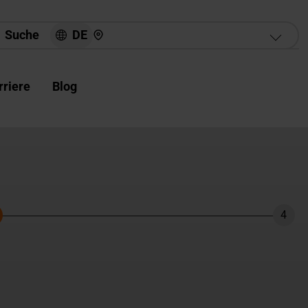
Hier finden Sie uns
DE
Suche
rriere
Blog
4
hritt
Schri