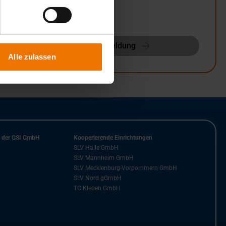
Zur Anmeldung
Alle zulassen
n der GSI GmbH
Kooperierende Einrichtungen
SLV Halle GmbH
SLV Mannheim GmbH
SLV Mecklenburg-Vorpommern GmbH
SLV Nord gGmbH
TC Kleben GmbH