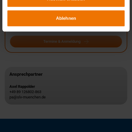
in Tagesform
Veranstaltungsort:
München
Ablehnen
Termine:
Auf Anfrage
Termine & Anmeldung
Ansprechpartner
Axel Rappolder
+49 89 126802-863
pa@slv-muenchen.de