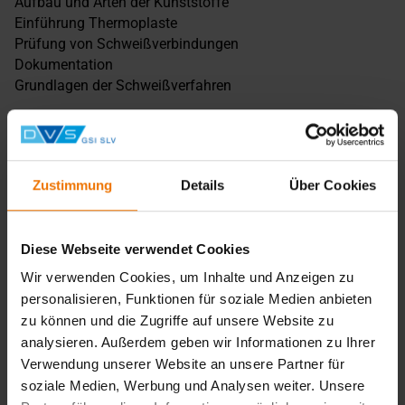
Aufbau und Arten der Kunststoffe
Einführung Thermoplaste
Prüfung von Schweißverbindungen
Dokumentation
Grundlagen der Schweißverfahren
Die theoretisch und praktisch behandelten
Schweißverfahren sind:
Heizelementstumpfschweißen (HS)
Zustimmung
Details
Über Cookies
Heizwendelschweißen (HM)
Heizelementmuffenschweißen (HD)
Warmgasfächelschweißen (WF)
Diese Webseite verwendet Cookies
Warmgasziehschweißen (WZ)
Wir verwenden Cookies, um Inhalte und Anzeigen zu
sowie weiteren Verfahren nach Verfügbarkeit
personalisieren, Funktionen für soziale Medien anbieten
zu können und die Zugriffe auf unsere Website zu
Lehrgangsabschluss
analysieren. Außerdem geben wir Informationen zu Ihrer
Teilnahmebescheinigung und Prüfbescheinigung nach
Verwendung unserer Website an unsere Partner für
DVS 2212-1 Prüfgruppe I
soziale Medien, Werbung und Analysen weiter. Unsere
Hinweis