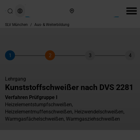
Hier finden Sie uns
SLV München
/
Aus- & Weiterbildung
1
2
3
4
Schritt
Schritt
Schritt
Schri
Lehrgang
Kunststoffschweißer nach DVS 2281
Verfahren Prüfgruppe I
Heizelementstumpfschweißen,
Heizelementmuffenschweißen, Heizwendelschweißen,
Warmgasfächelschweißen, Warmgasziehschweißen