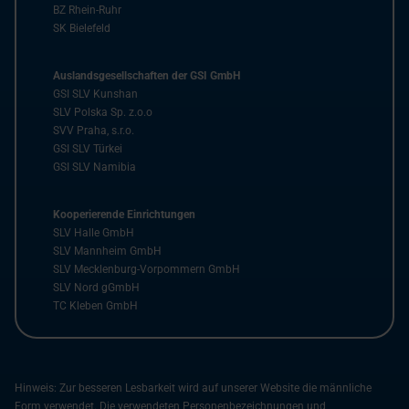
BZ Rhein-Ruhr
SK Bielefeld
Auslandsgesellschaften der GSI GmbH
GSI SLV Kunshan
SLV Polska Sp. z.o.o
SVV Praha, s.r.o.
GSI SLV Türkei
GSI SLV Namibia
Kooperierende Einrichtungen
SLV Halle GmbH
SLV Mannheim GmbH
SLV Mecklenburg-Vorpommern GmbH
SLV Nord gGmbH
TC Kleben GmbH
Hinweis: Zur besseren Lesbarkeit wird auf unserer Website die männliche
Form verwendet. Die verwendeten Personenbezeichnungen und