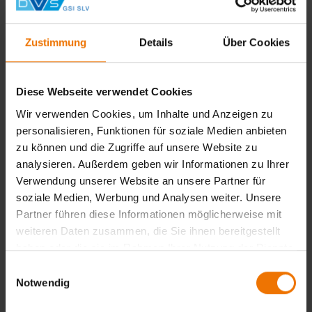
des IIW in Namibia rückt die Ausbildung von
Schweißfachpersonal in den Fokus der Regierung in
Namibia. Die GSI mbH wird sich zukünftig in der
Zustimmung
Details
Über Cookies
Ausbildung von Schweißern und
Schweißaufsichtspersonal im Rahmen der IIW-
Ausbildungsrichtlinien in Namibia engagieren.
Diese Webseite verwendet Cookies
Wir verwenden Cookies, um Inhalte und Anzeigen zu
personalisieren, Funktionen für soziale Medien anbieten
zu können und die Zugriffe auf unsere Website zu
analysieren. Außerdem geben wir Informationen zu Ihrer
Verwendung unserer Website an unsere Partner für
soziale Medien, Werbung und Analysen weiter. Unsere
Partner führen diese Informationen möglicherweise mit
weiteren Daten zusammen, die Sie ihnen bereitgestellt
News aus: GSI
haben oder die sie im Rahmen Ihrer Nutzung der Dienste
gesammelt haben.
Einwilligungsauswahl
Ansprechpartner
Notwendig
Jörg Vogelsang