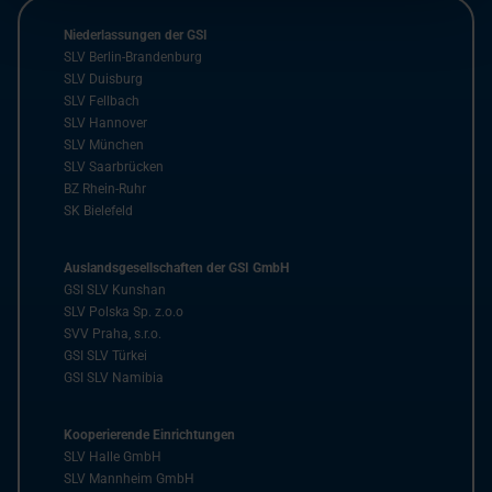
Niederlassungen der GSI
SLV Berlin-Brandenburg
SLV Duisburg
SLV Fellbach
SLV Hannover
SLV München
SLV Saarbrücken
BZ Rhein-Ruhr
SK Bielefeld
Auslandsgesellschaften der GSI GmbH
GSI SLV Kunshan
SLV Polska Sp. z.o.o
SVV Praha, s.r.o.
GSI SLV Türkei
GSI SLV Namibia
Kooperierende Einrichtungen
SLV Halle GmbH
SLV Mannheim GmbH