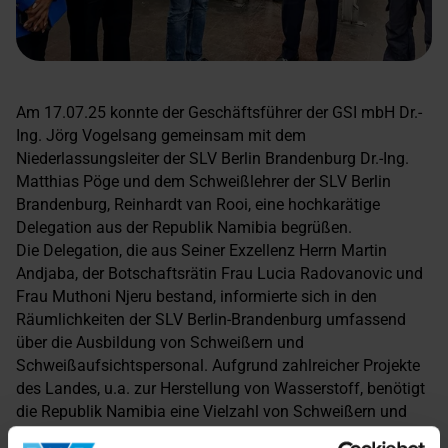
Am 17.07.25 konnte der Geschäftsführer der GSI mbH Dr.-
Ing. Jörg Vogelsang gemeinsam mit dem
Niederlassungsleiter der SLV Berlin Brandenburg Dr.-Ing.
Matthias Pöge und dem Schweißlehrer der SLV Berlin
Brandenburg, Reinhardt van Rooi, eine hochkarätige
Delegation aus der Republik Namibia begrüßen.
Die Delegation, die aus Seiner Exzellenz Herrn Martin
Andjaba, der Botschaftsrätin Frau Lucia Radovanovic und
Frau Muthoni Njeru bestand, informierte sich in den
Räumlichkeiten der SLV Berlin-Brandenburg umfassend
über die Ausbildung von Schweißern und
Schweißaufsichtspersonal. Aufgrund zahlreicher Projekte
des Landes, u.a. zur Herstellung von Wasserstoff, benötigt
die Republik Namibia eine Vielzahl von Schweißern und
Schweißaufsichtspersonal. Durch die Gründung eines ANB