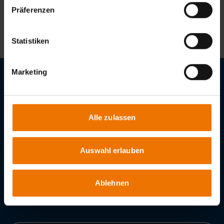
+49 203 3781-119
Präferenzen
vogelsang@gsi-slv.de
Statistiken
Marketing
Stellenangebote
Downloads
Alle zulassen
GSI – Gesellschaft für Schweißtechnik International mbH
Niederlassung SLV München
Auswahl erlauben
Schachenmeierstraße 37
80636
München
Tel.:
+49 89 12 68 02 – 0
Ablehnen
Fax:
+49 89 18 16 43
E-Mail:
info@slv-muenchen.de