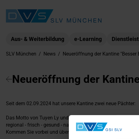
Aus- & Weiterbildung
e-Learning
Dienstleis
SLV München
/
News
/
Neueröffnung der Kantine "Besser 
Neueröffnung der Kantine
Seit dem 02.09.2024 hat unsere Kantine zwei neue Pächter:
Das Motto von Tuyen Ly und Maximilian Höng im "Besser Ess
regional - frisch - gesund - nachhaltig.
Kommen Sie vorbei und überzeugen Sie sich selbst davon.