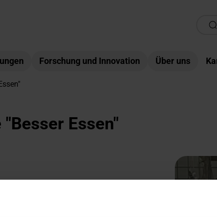
tungen
Forschung und Innovation
Über uns
Ka
Essen"
 "Besser Essen"
en" lautet: