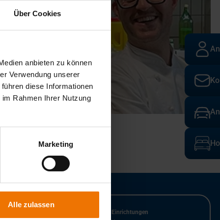
Über Cookies
An
 Medien anbieten zu können
hrer Verwendung unserer
Ko
 führen diese Informationen
ie im Rahmen Ihrer Nutzung
An
Ho
Marketing
Alle zulassen
n der GSI GmbH
Kooperierende Einrichtungen