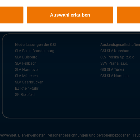
Auswahl erlauben
Niederlassungen der GSI
Auslandsgesellschafte
SLV Berlin-Brandenburg
GSI SLV Kunshan
SLV Duisburg
SLV Polska Sp. z.o.o
SLV Fellbach
SVV Praha, s.r.o.
SLV Hannover
GSI SLV Türkei
SLV München
GSI SLV Namibia
SLV Saarbrücken
BZ Rhein-Ruhr
SK Bielefeld
m verwendet. Die verwendeten Personenbezeichnungen und personenbezogenen Hauptwö