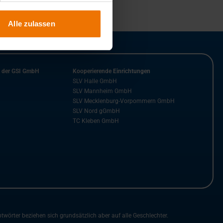
Alle zulassen
n der GSI GmbH
Kooperierende Einrichtungen
SLV Halle GmbH
SLV Mannheim GmbH
SLV Mecklenburg-Vorpommern GmbH
SLV Nord gGmbH
TC Kleben GmbH
rter beziehen sich grundsätzlich aber auf alle Geschlechter.