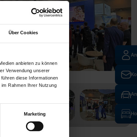
Über Cookies
An
 Medien anbieten zu können
hrer Verwendung unserer
Ko
 führen diese Informationen
ie im Rahmen Ihrer Nutzung
An
Ho
Marketing