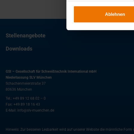
Ablehnen
Stellenangebote
Downloads
GSI – Gesellschaft für Schweißtechnik International mbH
Niederlassung SLV München
Schachenmeierstraße 37
80636
München
Tel.:
+49 89 12 68 02 – 0
Fax:
+49 89 18 16 43
E-Mail:
info@slv-muenchen.de
Hinweis: Zur besseren Lesbarkeit wird auf unserer Website die männliche For