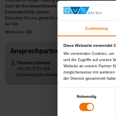
VR-Brille im Virtual Training Center.
Auch der Bundeswettbewerb "Jugend schweißt" hat heute beg
Essen besichtigt werden.
Besuchen Sie uns gerne bis einschließlich Freitag, den 19.09
auf Sie.
Zustimmung
News aus: GSI
Diese Webseite verwendet 
Ansprechpartner
Wir verwenden Cookies, um I
und die Zugriffe auf unsere 
Thomas Leßmann
Website an unsere Partner fü
+49 203 3781-439
möglicherweise mit weiteren
Lessmann@slv-duisburg.de
der Dienste gesammelt habe
Einwilligungsauswahl
Notwendig