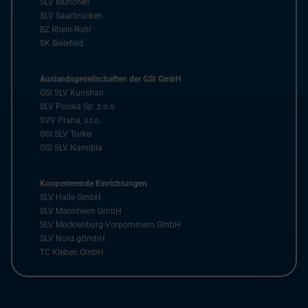
SLV München
SLV Saarbrücken
BZ Rhein-Ruhr
SK Bielefeld
Auslandsgesellschaften der GSI GmbH
GSI SLV Kunshan
SLV Polska Sp. z.o.o
SVV Praha, s.r.o.
GSI SLV Türkei
GSI SLV Namibia
Kooperierende Einrichtungen
SLV Halle GmbH
SLV Mannheim GmbH
SLV Mecklenburg-Vorpommern GmbH
SLV Nord gGmbH
TC Kleben GmbH