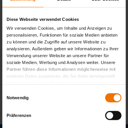
Die von der GSI zertifizierten
Schweißerpüfungsbescheinigungen sind in Handwerk und
Industrie hoch angesehen, weltweit gültig und eröffnen den
Diese Webseite verwendet Cookies
Teilnehmenden – ungeachtet ihres schulischen
Hintergrunds – reale Chancen auf dem Arbeitsmarkt. Die
Wir verwenden Cookies, um Inhalte und Anzeigen zu
Kooperation mit der JVA Hövelhof ist damit ein gelungenes
personalisieren, Funktionen für soziale Medien anbieten
Beispiel für eine wirkungsvolle Verzahnung von
zu können und die Zugriffe auf unsere Website zu
Strafvollzug, Bildung und beruflicher Integration.
analysieren. Außerdem geben wir Informationen zu Ihrer
Verwendung unserer Website an unsere Partner für
News aus: SK Bielefeld
soziale Medien, Werbung und Analysen weiter. Unsere
Partner führen diese Informationen möglicherweise mit
weiteren Daten zusammen, die Sie ihnen bereitgestellt
Ansprechpartner
haben oder die sie im Rahmen Ihrer Nutzung der Dienste
Daniela Kegel
gesammelt haben.
Einwilligungsauswahl
+49 521 65044
Notwendig
kegel@dvs-bielefeld.de
Präferenzen