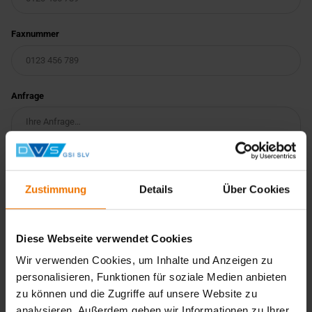
Faxnummer
Anfrage
Zustimmung
Details
Über Cookies
Diese Webseite verwendet Cookies
Wir verarbeiten Ihre personenbezogenen Daten
Wir verwenden Cookies, um Inhalte und Anzeigen zu
datenschutzkonform. Weitere Informationen finden Sie in
personalisieren, Funktionen für soziale Medien anbieten
unserer
Datenschutzerklärung
.
zu können und die Zugriffe auf unsere Website zu
analysieren. Außerdem geben wir Informationen zu Ihrer