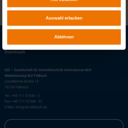
E-Mail:
gregorius-j@slv-fellbach.de
Auswahl erlauben
Ablehnen
Stellenangebote
Downloads
GSI – Gesellschaft für Schweißtechnik International mbH
Niederlassung SLV Fellbach
Lise-Meitner-Straße 13
70736
Fellbach
Tel.:
+49 711 57544 - 0
Fax:
+49 711 57544 - 33
E-Mail:
info@slv-fellbach.de