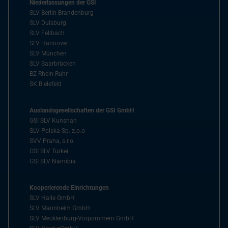
Niederlassungen der GSI
SLV Berlin-Brandenburg
SLV Duisburg
SLV Fellbach
SLV Hannover
SLV München
SLV Saarbrücken
BZ Rhein-Ruhr
SK Bielefeld
Auslandsgesellschaften der GSI GmbH
GSI SLV Kunshan
SLV Polska Sp. z.o.o
SVV Praha, s.r.o.
GSI SLV Türkei
GSI SLV Namibia
Kooperierende Einrichtungen
SLV Halle GmbH
SLV Mannheim GmbH
SLV Mecklenburg-Vorpommern GmbH