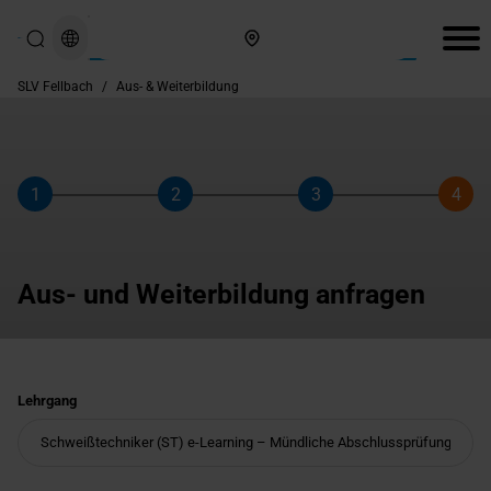
Hier finden Sie uns
SLV Fellbach
/
Aus- & Weiterbildung
1
2
3
4
Schritt
Schritt
Schritt
Schri
Aus- und Weiterbildung anfragen
Lehrgang