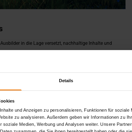
s
Ausbilder in die Lage versetzt, nachhaltige Inhalte und
n als Querschnittsthema in den Ausbildungsberuf
urch Wasserstofftechnik bedingten neuen
Details
n in den Regelbetrieb der Lernwerkstätten der GSI integriert.
Cookies
nhalte und Anzeigen zu personalisieren, Funktionen für soziale
Website zu analysieren. Außerdem geben wir Informationen zu I
r soziale Medien, Werbung und Analysen weiter. Unsere Partner
 Daten zusammen, die Sie ihnen bereitgestellt haben oder die s