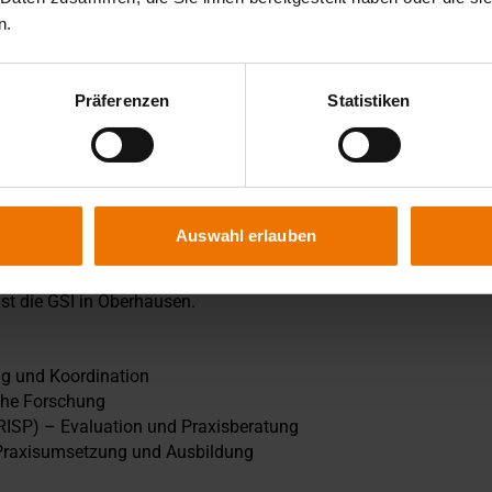
n.
Präferenzen
Statistiken
Auswahl erlauben
nschaft und Praxis durchgeführt. Der zentrale Projektort für
st die GSI in Oberhausen.
ng und Koordination
che Forschung
 (RISP) – Evaluation und Praxisberatung
 Praxisumsetzung und Ausbildung