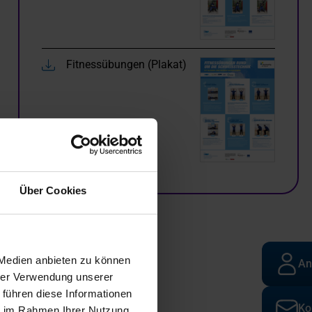
Fitnessübungen (Plakat)
Über Cookies
 Medien anbieten zu können
An
hrer Verwendung unserer
 führen diese Informationen
Ko
ie im Rahmen Ihrer Nutzung