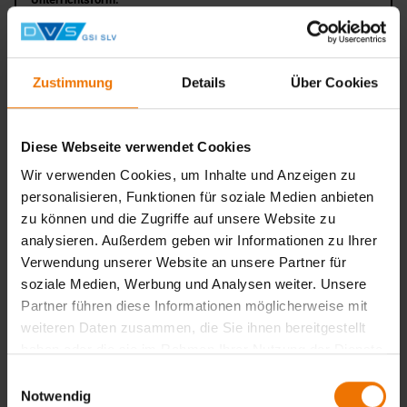
in Tagesform
Veranstaltungsort:
München
Zustimmung
Details
Über Cookies
Weiter
Diese Webseite verwendet Cookies
Wir verwenden Cookies, um Inhalte und Anzeigen zu
Bayerische Schweißtage
personalisieren, Funktionen für soziale Medien anbieten
Veranstaltungsart:
Seminar
zu können und die Zugriffe auf unsere Website zu
analysieren. Außerdem geben wir Informationen zu Ihrer
Unterrichtsform:
in Tagesform
Verwendung unserer Website an unsere Partner für
soziale Medien, Werbung und Analysen weiter. Unsere
Veranstaltungsort:
Schwandorf
Partner führen diese Informationen möglicherweise mit
weiteren Daten zusammen, die Sie ihnen bereitgestellt
Weiter
haben oder die sie im Rahmen Ihrer Nutzung der Dienste
gesammelt haben.
Einwilligungsauswahl
Notwendig