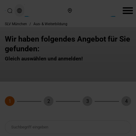
Hier finden Sie uns
SLV München
/
Aus- & Weiterbildung
Wir haben folgendes Angebot für Sie
gefunden:
Gleich auswählen und anmelden!
1
2
3
4
Schritt
Schritt
Schritt
Schri