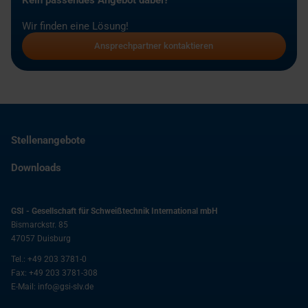
Kein passendes Angebot dabei?
Wir finden eine Lösung!
Ansprechpartner kontaktieren
Stellenangebote
Downloads
GSI - Gesellschaft für Schweißtechnik International mbH
Bismarckstr. 85
47057
Duisburg
Tel.:
+49 203 3781-0
Fax:
+49 203 3781-308
E-Mail:
info@gsi-slv.de