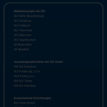
Niederlassungen der GSI
SLV Berlin-Brandenburg
SLV Duisburg
SLV Fellbach
SLV Hannover
SLV München
SLV Saarbrücken
BZ Rhein-Ruhr
SK Bielefeld
Auslandsgesellschaften der GSI GmbH
GSI SLV Kunshan
SLV Polska Sp. z.o.o
SVV Praha, s.r.o.
GSI SLV Türkei
GSI SLV Namibia
Kooperierende Einrichtungen
SLV Halle GmbH