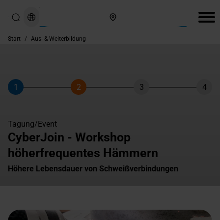
Hier finden Sie uns
Start
/
Aus- & Weiterbildung
1
2
3
4
Schritt
Schritt
Schritt
Schri
Tagung/Event
CyberJoin - Workshop
höherfrequentes Hämmern
Höhere Lebensdauer von Schweißverbindungen