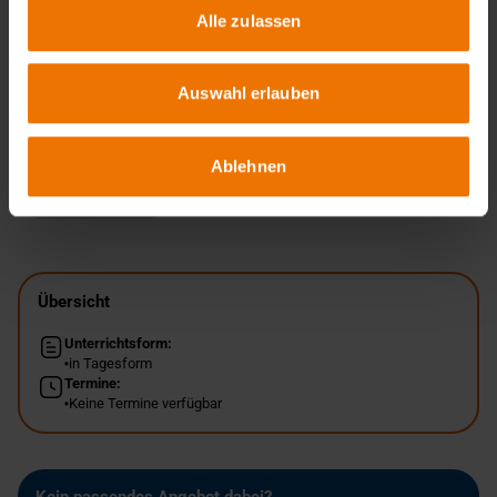
Hinweis
Alle zulassen
Zusätzlich werden die Teilnehmer nach Wunsch und
Bestellung ein Exemplar der DASt-Richtlinie und ein
Auswahl erlauben
Exemplar von dem Buch „IIW-Recommendation for the
HFMI Treatment“ erhalten.
Ablehnen
Zurück
Übersicht
Unterrichtsform:
in Tagesform
Termine:
Keine Termine verfügbar