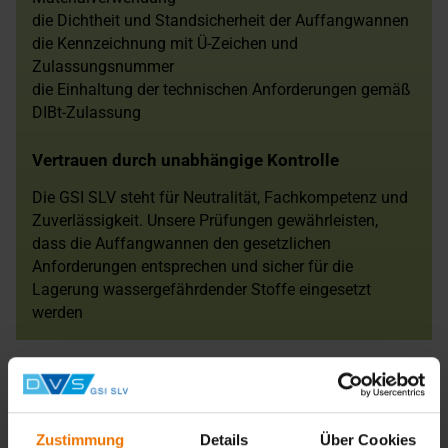
die Dichtheit und Standsicherheit der Auffangwannen
die Kennzeichnung mit Ü-Zeichen und
Zulassungsnummer
die Einhaltung der technischen Anforderungen gemäß
DIBt-Zulassung
Vertrauen durch unabhängige Kontrolle
Die GSI SLV steht für Neutralität, Fachkompetenz und
Zuverlässigkeit. Unsere Prüfungen gewährleisten,
dass die Auffangwannen den gesetzlichen
Anforderungen entsprechen und sicher für die
Lagerung wassergefährdender Stoffe eingesetzt
werden
Für Hersteller und Betreiber ein echter Mehrwert
Die regelmäßige Überwachung durch die GSI SLV schafft
Rechtssicherheit für Hersteller und Anwender. Sie ist
Zustimmung
Details
Über Cookies