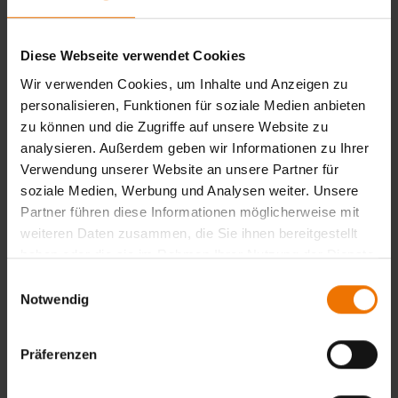
Voraussetzung für die Verwendung der Auffangwannen im
Geltungsbereich der Bauordnung und dokumentiert die
Einhaltung höchster Qualitätsstandards.
Diese Webseite verwendet Cookies
Wichtig
: Hersteller, die Auffangwannen mit allgemeiner
Wir verwenden Cookies, um Inhalte und Anzeigen zu
bauaufsichtlicher Zulassung fertigen möchten, müssen
über eine Zertifizierung nach DIN EN 1090-2,
personalisieren, Funktionen für soziale Medien anbieten
Ausführungsklasse EXC 2 verfügen. Diese Norm regelt die
zu können und die Zugriffe auf unsere Website zu
werkseigene Produktionskontrolle (WPK) und die
analysieren. Außerdem geben wir Informationen zu Ihrer
Anforderungen an die Schweißtechnik, Konstruktion und
Verwendung unserer Website an unsere Partner für
Dokumentation. Die GSI SLV begleitet diesen Prozess als
soziale Medien, Werbung und Analysen weiter. Unsere
anerkannte Überwachungsstelle und stellt als
Partner führen diese Informationen möglicherweise mit
Kooperationspartner der DVS Zert sicher, dass auch die
weiteren Daten zusammen, die Sie ihnen bereitgestellt
Anforderungen nach DIN EN 1090-2 erfüllt werden können.
haben oder die sie im Rahmen Ihrer Nutzung der Dienste
gesammelt haben.
Einwilligungsauswahl
Notwendig
Präferenzen
Ihre Vorteile
Einhaltung der normativen Vorgaben