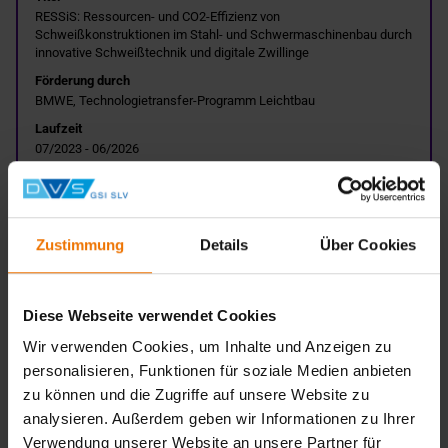
RESSiS: Ressourcen- und CO2-Effizienz von
Schweißkonstruktionen im Stahl- und Schwermaschinenbau durch
innovative Schweißtechnik und digitale Zwillinge
Förderung durch
BMWE, Technologietransfer-Programm Leichtbau
Laufzeit
07/2023 - 06/2026
Niederlassung
BZ Rhein-Ruhr
Zustimmung
Details
Über Cookies
Projektleiter
Karina Sydekum
Titel
Diese Webseite verwendet Cookies
NachhaltigH2: Nachhaltigkeit in der bisherigen Berufspraxis und
neue Aufgabenfelder im Bereich Wasserstofftechnik als
Wir verwenden Cookies, um Inhalte und Anzeigen zu
Anforderungen an den Ausbildungsberuf Anlagenmechaniker/in
personalisieren, Funktionen für soziale Medien anbieten
Förderung durch
zu können und die Zugriffe auf unsere Website zu
BMBF, ESF Plus-Bundesprogramm "Nachhaltig im Beruf -
analysieren. Außerdem geben wir Informationen zu Ihrer
zukunftsorientiert ausbilden" (NIB)
Verwendung unserer Website an unsere Partner für
Laufzeit