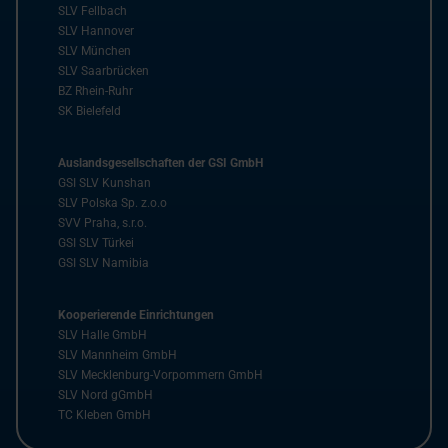
SLV Fellbach
SLV Hannover
SLV München
SLV Saarbrücken
BZ Rhein-Ruhr
SK Bielefeld
Auslandsgesellschaften der GSI GmbH
GSI SLV Kunshan
SLV Polska Sp. z.o.o
SVV Praha, s.r.o.
GSI SLV Türkei
GSI SLV Namibia
Kooperierende Einrichtungen
SLV Halle GmbH
SLV Mannheim GmbH
SLV Mecklenburg-Vorpommern GmbH
SLV Nord gGmbH
TC Kleben GmbH