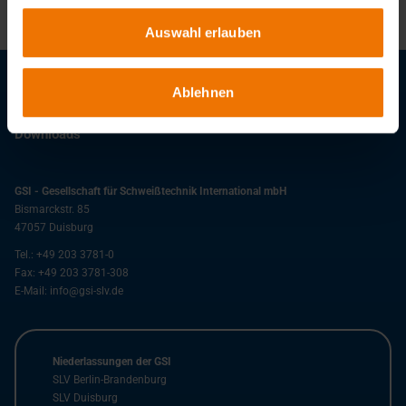
Auswahl erlauben
Ablehnen
Stellenangebote
Downloads
GSI - Gesellschaft für Schweißtechnik International mbH
Bismarckstr. 85
47057
Duisburg
Tel.:
+49 203 3781-0
Fax:
+49 203 3781-308
E-Mail:
info@gsi-slv.de
Niederlassungen der GSI
SLV Berlin-Brandenburg
SLV Duisburg