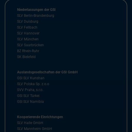
Niederlassungen der GSI
SLV Berlin-Brandenburg
SLV Duisburg
SLV Fellbach
SLV Hannover
SLV München
SLV Saarbrücken
BZ Rhein-Ruhr
SK Bielefeld
Auslandsgesellschaften der GSI GmbH
GSI SLV Kunshan
SLV Polska Sp. z.o.o
SVV Praha, s.r.o.
GSI SLV Türkei
GSI SLV Namibia
Kooperierende Einrichtungen
SLV Halle GmbH
SLV Mannheim GmbH