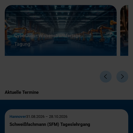
Ä
CyberJoin - Wissenstransfertage
B
Tagung
S
Aktuelle Termine
Hannover
31.08.2026 – 28.10.2026
Schweißfachmann (SFM) Tageslehrgang