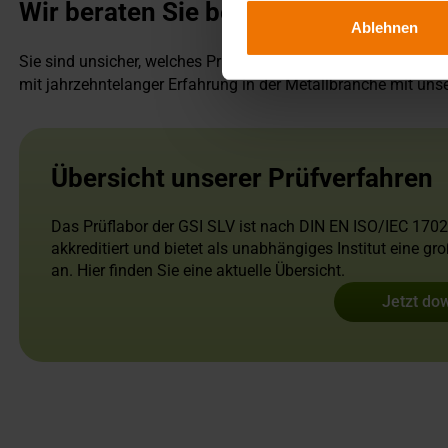
Wir beraten Sie bei allem, was für I
Ablehnen
Sie sind unsicher, welches Prüfverfahren das richtige für Ihr
mit jahrzehntelanger Erfahrung in der Metallbranche mit unser
Übersicht unserer Prüfverfahren
Das Prüflabor der GSI SLV ist nach DIN EN ISO/IEC 170
akkreditiert und bietet als unabhängiges Institut eine g
an. Hier finden Sie eine aktuelle Übersicht.
Jetzt do