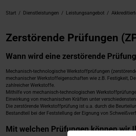
Start
/
Dienstleistungen
/
Leistungsangebot
/
Akkreditier
Zerstörende Prüfungen (Z
Wann wird eine zerstörende Prüfung
Mechanisch-technologische Werkstoffprüfungen (zerstörend
mechanischer Werkstoffeigenschaften wie z.B. Festigkeit, De
zahlreicher Werkstoffe.
Mithilfe von mechanisch-technologischen Werkstoffprüfungen
Einwirkung von mechanischen Kräften unter verschiedensten
Die zerstörende Werkstoffprüfung ist u.a. durch die Beurtei
Bestandteil bei der Feststellung der Eignung von Schweißv
Mit welchen Prüfungen können wir 