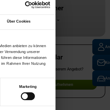
Ansprechpartner
Standort
Über Cookies
 Medien anbieten zu können
An
hrer Verwendung unserer
Kontaktformular
 führen diese Informationen
Ko
ie im Rahmen Ihrer Nutzung
Sie haben Fragen zu unserem Angebot?
An
Kontakt aufnehmen
Marketing