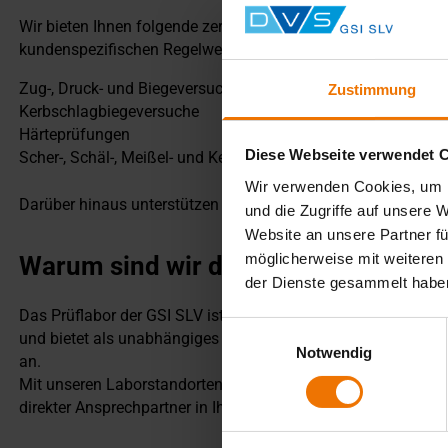
Wir bieten Ihnen folgende zerstörende Prüfungen mit Bewertu
kundenspezifischen Regelwerken an:
Zug-, Druck- und Biegeversuche
Zustimmung
Kerbschlagbiegeversuche
Härteprüfungen
Diese Webseite verwendet 
Scher-, Schäl-, Meißel- und Keilprüfungen
Wir verwenden Cookies, um I
Darüber hinaus unterstützen wir Sie mit einer Vielzahl weit
und die Zugriffe auf unsere 
Website an unsere Partner fü
möglicherweise mit weiteren
Warum sind wir der richtige Anspre
der Dienste gesammelt habe
Das Prüflabor der GSI SLV ist nach DIN EN ISO/IEC 17025 dur
Einwilligungsauswahl
und bietet als unabhängiges Institut seit über 25 Jahren ein
Notwendig
an.
Mit unseren Laborstandorten in Berlin, Duisburg, Fellbach,
direkter Ansprechpartner in Ihrer Nähe zur Verfügung.