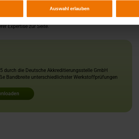
hr Unternehmen wichtig ist!
Auswahl erlauben
en Anspruch ist? Wir sind gerne für Sie da und stehen Ihnen
er Expertise zur Seite.
25 durch die Deutsche Akkreditierungsstelle GmbH
roße Bandbreite unterschiedlichster Werkstoffprüfungen
wnloaden