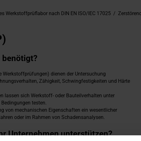
tes Werkstoffprüflabor nach DIN EN ISO/IEC 17025
/
Zerstören
P)
 benötigt?
e Werkstoffprüfungen) dienen der Untersuchung
hnungsverhalten, Zähigkeit, Schwingfestigkeiten und Härte
 lassen sich Werkstoff- oder Bauteilverhalten unter
 Bedingungen testen.
lung von mechanischen Eigenschaften ein wesentlicher
erfahren oder im Rahmen von Schadensanalysen.
Ihr Unternehmen unterstützen?