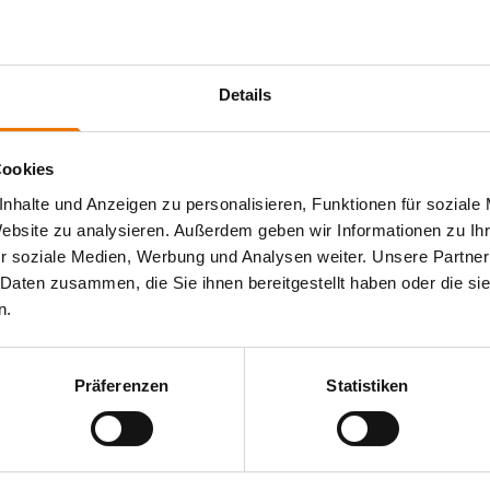
ng nach nationalen, internationalen oder
Details
Cookies
nhalte und Anzeigen zu personalisieren, Funktionen für soziale
erer Werkstoffuntersuchungen in unserem Prüflabor.
Website zu analysieren. Außerdem geben wir Informationen zu I
r soziale Medien, Werbung und Analysen weiter. Unsere Partner
 Daten zusammen, die Sie ihnen bereitgestellt haben oder die s
chpartner?
n.
ch die Deutsche Akkreditierungsstelle GmbH akkreditiert
e große Bandbreite unterschiedlichster Werkstoffprüfungen
Präferenzen
Statistiken
 Hannover, München und Saarbrücken stehen wir immer als