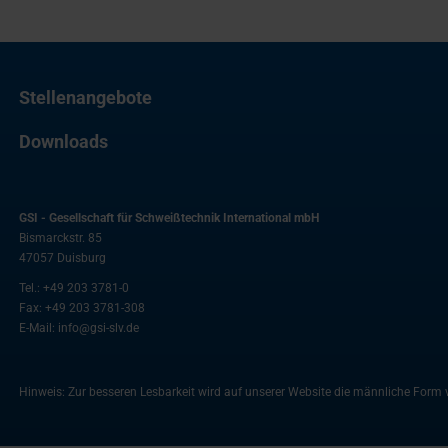
Stellenangebote
Downloads
GSI - Gesellschaft für Schweißtechnik International mbH
Bismarckstr. 85
47057
Duisburg
Tel.:
+49 203 3781-0
Fax:
+49 203 3781-308
E-Mail:
info@gsi-slv.de
Hinweis: Zur besseren Lesbarkeit wird auf unserer Website die männliche For