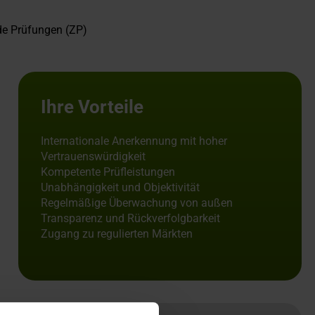
de Prüfungen (ZP)
Ihre Vorteile
Internationale Anerkennung mit hoher
Vertrauenswürdigkeit
Kompetente Prüfleistungen
Unabhängigkeit und Objektivität
Regelmäßige Überwachung von außen
Transparenz und Rückverfolgbarkeit
Zugang zu regulierten Märkten