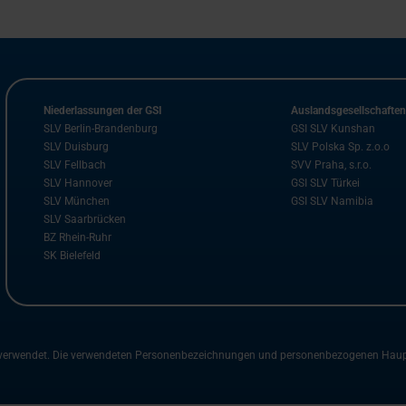
Niederlassungen der GSI
Auslandsgesellschafte
SLV Berlin-Brandenburg
GSI SLV Kunshan
SLV Duisburg
SLV Polska Sp. z.o.o
SLV Fellbach
SVV Praha, s.r.o.
SLV Hannover
GSI SLV Türkei
SLV München
GSI SLV Namibia
SLV Saarbrücken
BZ Rhein-Ruhr
SK Bielefeld
m verwendet. Die verwendeten Personenbezeichnungen und personenbezogenen Hauptwö