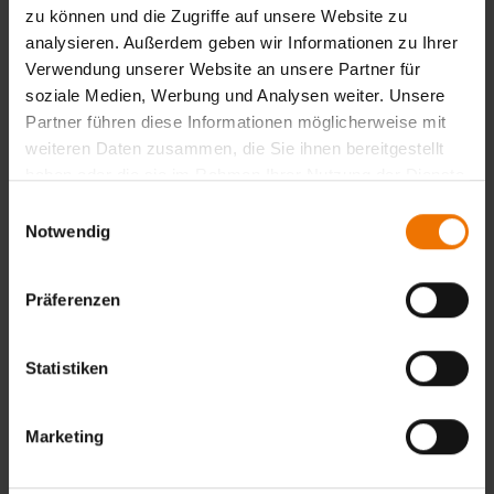
Rohrleitungsbau: Unsere Leistungen in Schweißtechnik,
zu können und die Zugriffe auf unsere Website zu
Werkstoffprüfung, Ausbildung, Beratung sowie Forschung
analysieren. Außerdem geben wir Informationen zu Ihrer
und Innovation sorgen für die nötige Sicherheit, Effizienz
Verwendung unserer Website an unsere Partner für
und Zukunftsfähigkeit Ihrer Projekte.
soziale Medien, Werbung und Analysen weiter. Unsere
Partner führen diese Informationen möglicherweise mit
Windenergie – Sicherheit und Qualität im
weiteren Daten zusammen, die Sie ihnen bereitgestellt
Turmbau
haben oder die sie im Rahmen Ihrer Nutzung der Dienste
gesammelt haben.
Einwilligungsauswahl
Notwendig
Wasserstoff & Druckgeräte – Sicherheit nach
DGRL und AD 2000
Präferenzen
Rohrleitungsbau – Infrastruktur für die
Energiewende
Statistiken
Kavernentechnik – Speicher der Zukunft
Marketing