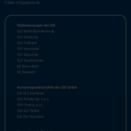
E-Mail:
info@gsi-slv.de
Niederlassungen der GSI
SLV Berlin-Brandenburg
SLV Duisburg
SLV Fellbach
SLV Hannover
SLV München
SLV Saarbrücken
BZ Rhein-Ruhr
SK Bielefeld
Auslandsgesellschaften der GSI GmbH
GSI SLV Kunshan
SLV Polska Sp. z.o.o
SVV Praha, s.r.o.
GSI SLV Türkei
GSI SLV Namibia