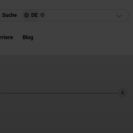
Hier finden Sie uns
DE
Suche
rriere
Blog
4
hritt
Schri