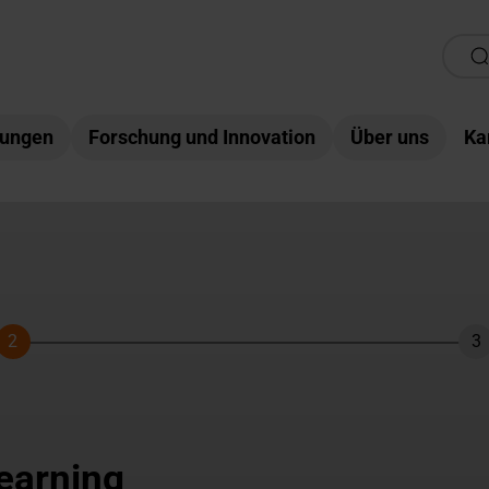
tungen
Forschung und Innovation
Über uns
Ka
2
3
Schritt
Sc
earning