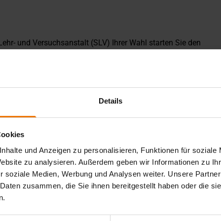
hr- und Versuchsanstalt (SLV) Ihrer Wahl starten Sie den
ng bestanden werden.
rallel zu Teil 1 oder während Teil 3 angemeldet und besucht
 hinaus keine Prüfung abgelegt werden.
gen.
iet und einer mündlichen Abschlussprüfung.
Details
Prüfung erfolgreich abgelegt werden.
olviert werden, bevor die Prüfung hierfür geschrieben
, finden Sie im Leitfaden für Teil 3 eine detaillierte
Cookies
er jeweiligen Einrichtung.
nhalte und Anzeigen zu personalisieren, Funktionen für soziale
zuschließen. Die Zeit läuft, sobald die Teil 1 Prüfung zum
Website zu analysieren. Außerdem geben wir Informationen zu I
r soziale Medien, Werbung und Analysen weiter. Unsere Partner
hoice-Prüfungen.
 Daten zusammen, die Sie ihnen bereitgestellt haben oder die s
n.