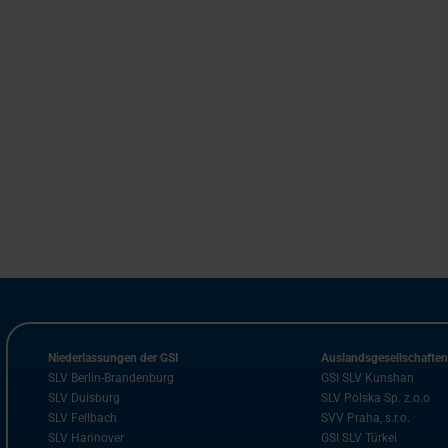
Niederlassungen der GSI
Auslandsgesellschafte
SLV Berlin-Brandenburg
GSI SLV Kunshan
SLV Duisburg
SLV Polska Sp. z.o.o
SLV Fellbach
SVV Praha, s.r.o.
SLV Hannover
GSI SLV Türkei