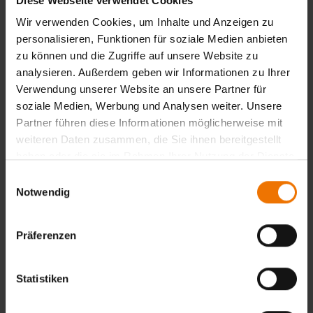
Diese Webseite verwendet Cookies
13.11.2026 – 17.11.2026
Fellbach
Wir verwenden Cookies, um Inhalte und Anzeigen zu
Anfragen
personalisieren, Funktionen für soziale Medien anbieten
zu können und die Zugriffe auf unsere Website zu
analysieren. Außerdem geben wir Informationen zu Ihrer
Präsenzphase Teil 3 HG 4
Verwendung unserer Website an unsere Partner für
soziale Medien, Werbung und Analysen weiter. Unsere
20.11.2026 – 24.11.2026
Fellbach
Partner führen diese Informationen möglicherweise mit
weiteren Daten zusammen, die Sie ihnen bereitgestellt
Anfragen
haben oder die sie im Rahmen Ihrer Nutzung der Dienste
gesammelt haben.
Einwilligungsauswahl
Notwendig
Mündliche Abschlussprüfung
Präferenzen
09.12.2026 – 10.12.2026
München
Flyer
Anfragen
Statistiken