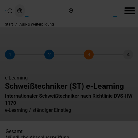
Hier finden Sie uns
Start
/
Aus- & Weiterbildung
1
2
3
4
Schritt
Schritt
Schritt
Schri
e-Learning
Schweißtechniker (ST) e-Learning
Internationaler Schweißtechniker nach Richtlinie DVS-IIW
1170
e-Learning / ständiger Einstieg