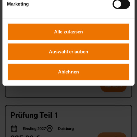
Marketing
Prüfung Teil 3
09.12.2026 – 10.12.2026
München
1.090,00 €
Alle zulassen
Flyer
Auswählen
Auswahl erlauben
Mündliche Abschlussprüfung
Ablehnen
14.12.2026
Fellbach
Anfragen
Prüfung Teil 1
Einstieg 2027
Duisburg