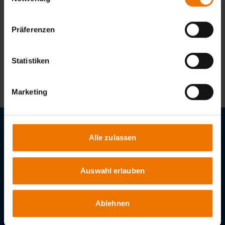
Noch keine Auswahl getroffen
Präferenzen
Statistiken
Zur Anmeldung
Marketing
Stellenangebote
Alle zulassen
Downloads
Auswahl erlauben
GSI - Gesellschaft für Schweißtechnik International mbH
Bismarckstr. 85
Ablehnen
47057
Duisburg
Tel.:
+49 203 3781-0