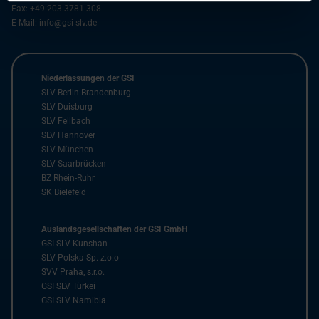
Fax:
+49 203 3781-308
E-Mail:
info@gsi-slv.de
Niederlassungen der GSI
SLV Berlin-Brandenburg
SLV Duisburg
SLV Fellbach
SLV Hannover
SLV München
SLV Saarbrücken
BZ Rhein-Ruhr
SK Bielefeld
Auslandsgesellschaften der GSI GmbH
GSI SLV Kunshan
SLV Polska Sp. z.o.o
SVV Praha, s.r.o.
GSI SLV Türkei
GSI SLV Namibia