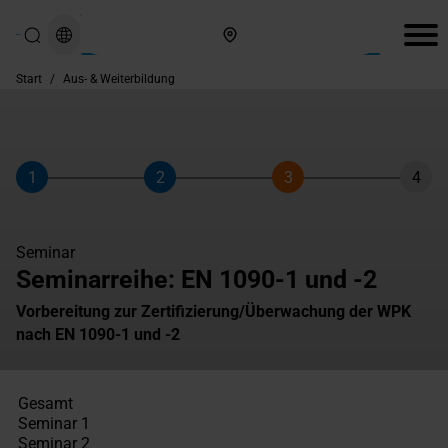
Hier finden Sie uns
Start
/
Aus- & Weiterbildung
1
2
3
4
Schritt
Schritt
Schritt
Schri
Seminar
Seminarreihe: EN 1090-1 und -2
Vorbereitung zur Zertifizierung/Überwachung der WPK
nach EN 1090-1 und -2