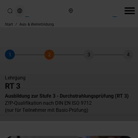
Hier finden Sie uns
Start
/
Aus- & Weiterbildung
1
2
3
4
Schritt
Schritt
Schritt
Schri
Lehrgang
RT 3
Ausbildung zur Stufe 3 - Durchstrahlungsprüfung (RT 3)
ZfP-Qualifikation nach DIN EN ISO 9712
(nur für Teilnehmer mit Basic-Prüfung)