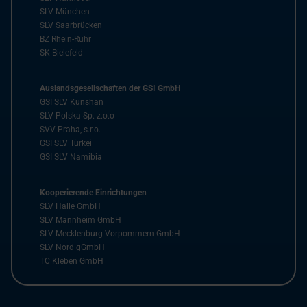
SLV München
SLV Saarbrücken
BZ Rhein-Ruhr
SK Bielefeld
Auslandsgesellschaften der GSI GmbH
GSI SLV Kunshan
SLV Polska Sp. z.o.o
SVV Praha, s.r.o.
GSI SLV Türkei
GSI SLV Namibia
Kooperierende Einrichtungen
SLV Halle GmbH
SLV Mannheim GmbH
SLV Mecklenburg-Vorpommern GmbH
SLV Nord gGmbH
TC Kleben GmbH