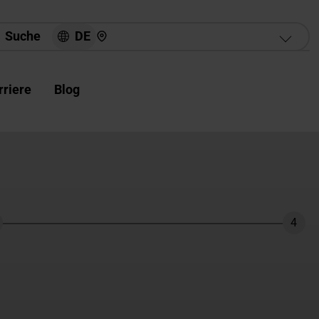
Hier finden Sie uns
DE
Suche
rriere
Blog
4
hritt
Schri