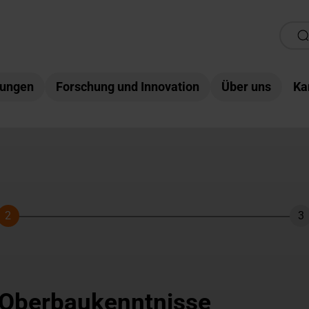
tungen
Forschung und Innovation
Über uns
Ka
2
3
Schritt
Sc
 Oberbaukenntnisse