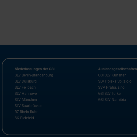
Niederlassungen der GSI
Auslandsgesellschafte
SLV Berlin-Brandenburg
GSI SLV Kunshan
SLV Duisburg
SLV Polska Sp. z.o.o
SLV Fellbach
SVV Praha, s.r.o.
SLV Hannover
GSI SLV Türkei
SLV München
GSI SLV Namibia
SLV Saarbrücken
BZ Rhein-Ruhr
SK Bielefeld