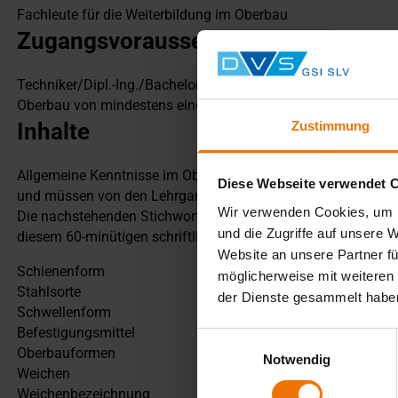
Fachleute für die Weiterbildung im Oberbau
Zugangsvoraussetzungen
Techniker/Dipl.-Ing./Bachelor/Master Bereich Bauwesen/Ver
Oberbau von mindestens einem Jahr.
Zustimmung
Inhalte
Allgemeine Kenntnisse im Oberbau sind Voraussetzung zur 
Diese Webseite verwendet 
und müssen von den Lehrgangsteilnehmern als Vorkenntniss
Wir verwenden Cookies, um I
Die nachstehenden Stichworte sollen eine Anregung zu diesem
und die Zugriffe auf unsere 
diesem 60-minütigen schriftlichen Eingangstest.
Website an unsere Partner fü
Schienenform
möglicherweise mit weiteren
Stahlsorte
der Dienste gesammelt habe
Schwellenform
Befestigungsmittel
Einwilligungsauswahl
Oberbauformen
Notwendig
Weichen
Weichenbezeichnung