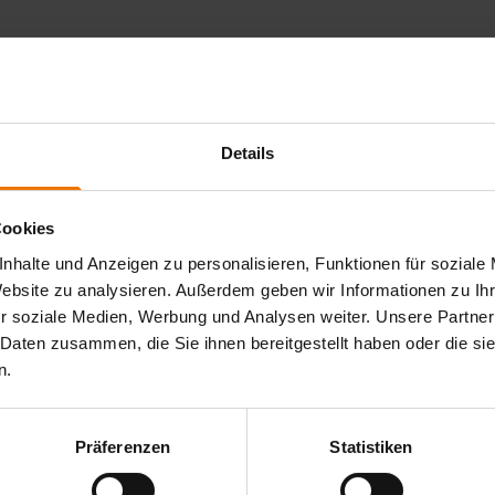
kehrswesen und nachweislich einer Erfahrungszeit im
Details
Teilnahme an den Lehrgängen in der Oberbauschweißtechnik
Cookies
e eingebracht werden.
nhalte und Anzeigen zu personalisieren, Funktionen für soziale
 Thema sein. Bitte prüfen Sie Ihre Vorkenntnisse bei
Website zu analysieren. Außerdem geben wir Informationen zu I
r soziale Medien, Werbung und Analysen weiter. Unsere Partner
 Daten zusammen, die Sie ihnen bereitgestellt haben oder die s
n.
Präferenzen
Statistiken