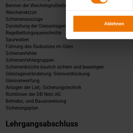
Bennen der Weichengroßteile
Weichenskizze
Schienenauszüge
Ablehnen
Darstellung der Gleisanlagen in Lageplänen
Regelbettungsquerschnitte
Spurweiten
Führung des Radsatzes im Gleis
Schienenfehler
Schienenfehlergruppen
Schienenbrüche baulich sichern und beseitigen
Gleislageveränderung: Gleisverdrückung
Gleisverwerfung
Anlagen der Leit,- Sicherungstechnik
Richtlinien der DB Netz AG
Betriebs,- und Bauanweisung
Sicherungsplan
Lehrgangsabschluss