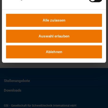
Termine & Anmeldung
Alle zulassen
Ansprechpartner
Auswahl erlauben
Helmut Schmeink
+49 203 3781-155
schmeink@slv-duisburg.de
Ablehnen
Stellenangebote
Downloads
GSI - Gesellschaft für Schweißtechnik International mbH