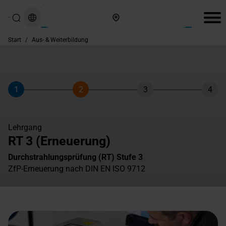
Hier finden Sie uns
Start
/
Aus- & Weiterbildung
1
2
3
4
Schritt
Schritt
Schritt
Schri
Lehrgang
RT 3 (Erneuerung)
Durchstrahlungsprüfung (RT) Stufe 3
ZfP-Erneuerung nach DIN EN ISO 9712