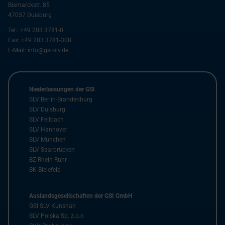
Bismarckstr. 85
47057
Duisburg
Tel.:
+49 203 3781-0
Fax:
+49 203 3781-308
E-Mail:
info@gsi-slv.de
Niederlassungen der GSI
SLV Berlin-Brandenburg
SLV Duisburg
SLV Fellbach
SLV Hannover
SLV München
SLV Saarbrücken
BZ Rhein-Ruhr
SK Bielefeld
Auslandsgesellschaften der GSI GmbH
GSI SLV Kunshan
SLV Polska Sp. z.o.o