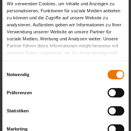
Hierzu ist erforderlich:
Wir verwenden Cookies, um Inhalte und Anzeigen zu
personalisieren, Funktionen für soziale Medien anbieten
Bestätigung der ausreichenden Sehfähigkeit, wie bei der
zu können und die Zugriffe auf unsere Website zu
Erstzertifizierung.
analysieren. Außerdem geben wir Informationen zu Ihrer
Belege der fortgesetzten, zufriedenstellenden
Verwendung unserer Website an unsere Partner für
Arbeitstätigkeit. Mindestens ein Prüfprotokoll pro Jahr –
soziale Medien, Werbung und Analysen weiter. Unsere
alle Produktsektoren (w, c, f, wp, t) müssen abgedeckt sein.
Partner führen diese Informationen möglicherweise mit
weiteren Daten zusammen, die Sie ihnen bereitgestellt
Zurück
haben oder die sie im Rahmen Ihrer Nutzung der Dienste
gesammelt haben.
Einwilligungsauswahl
Notwendig
Übersicht
Präferenzen
Unterrichtsform:
in Tagesform
Veranstaltungsort:
Statistiken
Duisburg
Termine:
3
Marketing