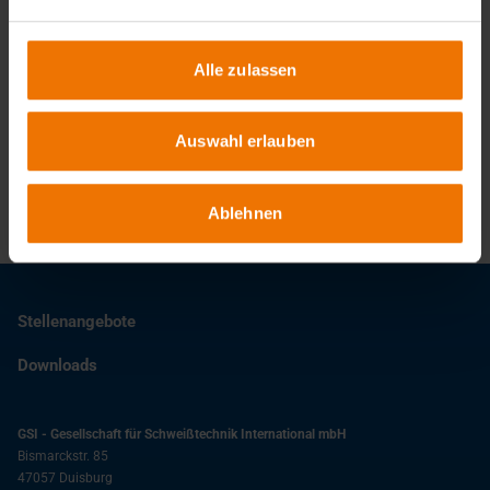
Alle zulassen
Ansprechpartner
Auswahl erlauben
Christopher Ehresmann
+49 203 3781-182
ehresmann@slv-duisburg.de
Ablehnen
Stellenangebote
Downloads
GSI - Gesellschaft für Schweißtechnik International mbH
Bismarckstr. 85
47057
Duisburg