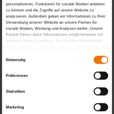
vorhanden sein. Falls nicht, wird eine entsprechende
personalisieren, Funktionen für soziale Medien anbieten
praktische Grundausbildung empfohlen. Der Teilnehmer
zu können und die Zugriffe auf unsere Website zu
sollte auch über fundierte Erfahrungen im praktischen
analysieren. Außerdem geben wir Informationen zu Ihrer
thermischen Spritzen verfügen. Neueinsteiger wenden sich
Verwendung unserer Website an unsere Partner für
bitte an die SLV Duisburg.
soziale Medien, Werbung und Analysen weiter. Unsere
Partner führen diese Informationen möglicherweise mit
Zurück
weiteren Daten zusammen, die Sie ihnen bereitgestellt
haben oder die sie im Rahmen Ihrer Nutzung der Dienste
gesammelt haben.
Einwilligungsauswahl
Notwendig
Übersicht
Unterrichtsform:
Präferenzen
in Tagesform
Veranstaltungsort:
Duisburg
Termine:
Statistiken
35
Marketing
Termine & Anmeldung