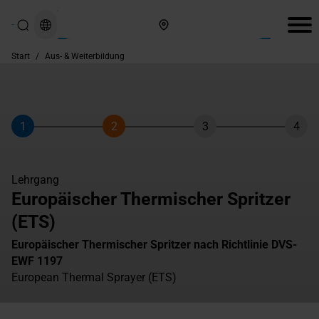
Hier finden Sie uns
Start
/
Aus- & Weiterbildung
1
2
3
4
Schritt
Schritt
Schritt
Schri
Lehrgang
Europäischer Thermischer Spritzer
(ETS)
Europäischer Thermischer Spritzer nach Richtlinie DVS-
EWF 1197
European Thermal Sprayer (ETS)