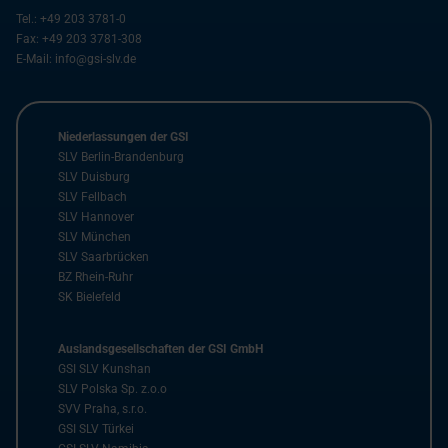
Tel.:
+49 203 3781-0
Fax:
+49 203 3781-308
E-Mail:
info@gsi-slv.de
Niederlassungen der GSI
SLV Berlin-Brandenburg
SLV Duisburg
SLV Fellbach
SLV Hannover
SLV München
SLV Saarbrücken
BZ Rhein-Ruhr
SK Bielefeld
Auslandsgesellschaften der GSI GmbH
GSI SLV Kunshan
SLV Polska Sp. z.o.o
SVV Praha, s.r.o.
GSI SLV Türkei