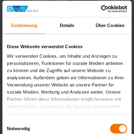
Fachbauüberwacher Oberbau (Ril 046.2752)
Bauüberwacher Bahn Oberbau/ Konstruktiver Ingenieurbau
(Ril 046.2753)
Techniker/Dipl.-Ing./Bachelor/Master Bereich
Zustimmung
Details
Über Cookies
Bauwesen/Verkehrswesen und nachweislich einer
Erfahrungszeit im Oberbau von mindestens einem Jahr.
Die Oberbaukenntnisse sind in einem Eingangstest
Diese Webseite verwendet Cookies
nachzuweisen
Wir verwenden Cookies, um Inhalte und Anzeigen zu
Werkpolier Gleisbau (Werkpolier im Tiefbau der
personalisieren, Funktionen für soziale Medien anbieten
Bauindustrie mit Spezialisierung Gleisbau) mit
zu können und die Zugriffe auf unsere Website zu
nachweislich einer Erfahrungszeit als Werkpolier im
Oberbau von mindestens einem Jahr. Vergleichbare und
analysieren. Außerdem geben wir Informationen zu Ihrer
höherwertige Qualifikationen können durch den Fachautor
Verwendung unserer Website an unsere Partner für
in Abstimmung mit der Fachstelle Schienentechnik
soziale Medien, Werbung und Analysen weiter. Unsere
anerkannt werden.
Partner führen diese Informationen möglicherweise mit
Vor Beginn der Funktionsausbildung ist eine Teilnahme an
weiteren Daten zusammen, die Sie ihnen bereitgestellt
der Herstellung lückenloser Gleise und Weichen
haben oder die sie im Rahmen Ihrer Nutzung der Dienste
nachzuweisen.
gesammelt haben.
Einwilligungsauswahl
Notwendig
Noch erforderlich: Persönliche Schutzausrüstung mit