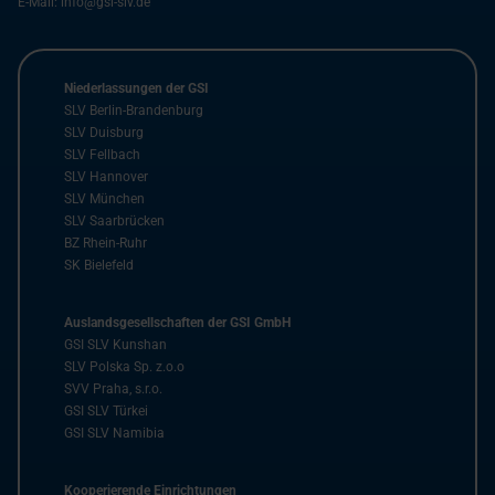
E-Mail:
info@gsi-slv.de
Niederlassungen der GSI
SLV Berlin-Brandenburg
SLV Duisburg
SLV Fellbach
SLV Hannover
SLV München
SLV Saarbrücken
BZ Rhein-Ruhr
SK Bielefeld
Auslandsgesellschaften der GSI GmbH
GSI SLV Kunshan
SLV Polska Sp. z.o.o
SVV Praha, s.r.o.
GSI SLV Türkei
GSI SLV Namibia
Kooperierende Einrichtungen