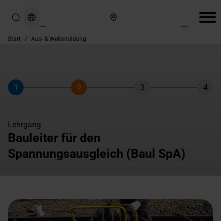
Hier finden Sie uns
Start
/
Aus- & Weiterbildung
1
2
3
4
Schritt
Schritt
Schritt
Schri
Lehrgang
Bauleiter für den
Spannungsausgleich (Baul SpA)