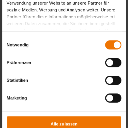
Verwendung unserer Website an unsere Partner für
Kleve
soziale Medien, Werbung und Analysen weiter. Unsere
Partner führen diese Informationen möglicherweise mit
Anfragen
weiteren Daten zusammen, die Sie ihnen bereitgestellt
haben oder die sie im Rahmen Ihrer Nutzung der Dienste
gesammelt haben.
Einwilligungsauswahl
Feststellung und Basistraining
Notwendig
Schweißen
Präferenzen
München
Flyer
Anfragen
Statistiken
Marketing
Feststellung und Basistraining
Schweißen
Alle zulassen
Oberhausen