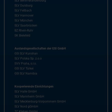
SLV Berlin-Brandenburg
SLV Duisburg
SLV Fellbach
SLV Hannover
SLV München
SLV Saarbrücken
BZ Rhein-Ruhr
SK Bielefeld
Auslandsgesellschaften der GSI GmbH
GSI SLV Kunshan
SLV Polska Sp. z.o.o
SVV Praha, s.r.o.
GSI SLV Türkei
GSI SLV Namibia
Kooperierende Einrichtungen
SLV Halle GmbH
SLV Mannheim GmbH
SLV Mecklenburg-Vorpommern GmbH
SLV Nord gGmbH
TC Kleben GmbH