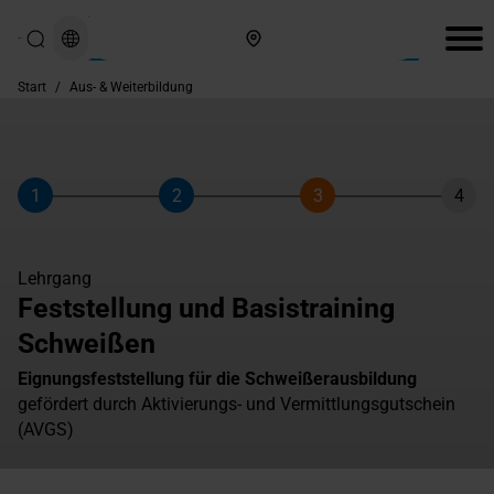
Hier finden Sie uns
Start
/
Aus- & Weiterbildung
1
2
3
4
Schritt
Schritt
Schritt
Schri
Lehrgang
Feststellung und Basistraining
Schweißen
Eignungsfeststellung für die Schweißerausbildung
gefördert durch Aktivierungs- und Vermittlungsgutschein
(AVGS)