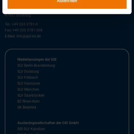
Ablehnen
GSI - Gesellschaft für Schweißtechnik International mbH
Bismarckstr. 85
47057
Duisburg
Tel.:
+49 203 3781-0
Fax:
+49 203 3781-308
E-Mail:
info@gsi-slv.de
Niederlassungen der GSI
SLV Berlin-Brandenburg
SLV Duisburg
SLV Fellbach
SLV Hannover
SLV München
SLV Saarbrücken
BZ Rhein-Ruhr
SK Bielefeld
Auslandsgesellschaften der GSI GmbH
GSI SLV Kunshan