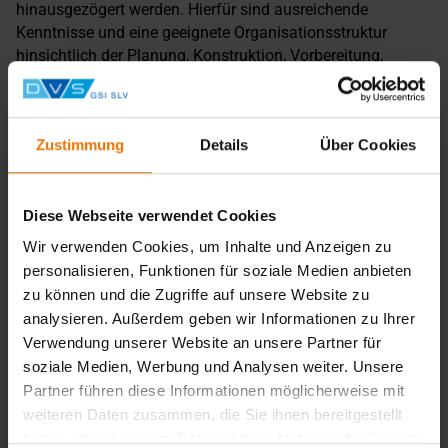
hinausgezögert werden. Hierfür sind ausreichende
Kenntnisse und eine geeignete Organisationsstruktur
hinsichtlich der Planung, Konstruktion, Vorbereitung,
Herstellung und Überwachung erforderlich.
Hinweis
Zustimmung
Details
Über Cookies
Dieses Seminar ersetzt nicht den einwöchigen
Grundlehrgang für Beschichtungsinspektoren (Teil 1 für
Kolonnenführer) bzw. den zweiwöchigen Lehrgang zur
Diese Webseite verwendet Cookies
Vorbereitung auf die Prüfung zum weltweit anerkannten
Wir verwenden Cookies, um Inhalte und Anzeigen zu
Beschichtungsinspektor nach FROSIO (Teil 2 für
personalisieren, Funktionen für soziale Medien anbieten
Kolonnenführer).
zu können und die Zugriffe auf unsere Website zu
analysieren. Außerdem geben wir Informationen zu Ihrer
Zurück
Verwendung unserer Website an unsere Partner für
soziale Medien, Werbung und Analysen weiter. Unsere
Partner führen diese Informationen möglicherweise mit
weiteren Daten zusammen, die Sie ihnen bereitgestellt
Übersicht
haben oder die sie im Rahmen Ihrer Nutzung der Dienste