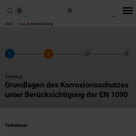
Hier finden Sie uns
Start
/
Aus- & Weiterbildung
1
2
3
4
Schritt
Schritt
Schritt
Schri
Seminar
Grundlagen des Korrosionsschutzes
unter Berücksichtigung der EN 1090
Teilnehmer