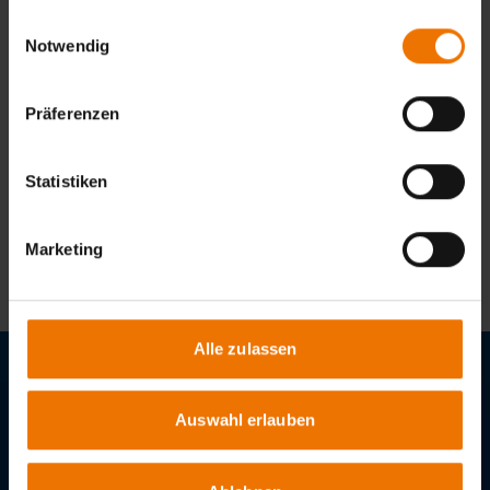
Unterrichtsform:
gesammelt haben.
Einwilligungsauswahl
in Tagesform
Notwendig
Termine:
Keine Termine verfügbar
Präferenzen
Kein passendes Angebot dabei?
Statistiken
Wir finden eine Lösung!
Ansprechpartner kontaktieren
Marketing
Alle zulassen
Stellenangebote
Auswahl erlauben
Downloads