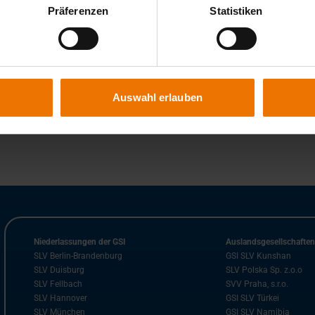
eißaufsichtspersonen und Fachkräfte aus Qualitäts- und
Präferenzen
Statistiken
-, Verfahrens- sowie Schweißerprüfungen zuständig sind.
Auswahl erlauben
Niederlassungen der GSI
Auslandsgesellschafte
SLV Berlin-Brandenburg
GSI SLV Kunshan
SLV Duisburg
SLV Polska Sp. z.o.o
SLV Fellbach
SVV Praha, s.r.o.
SLV Hannover
GSI SLV Türkei
SLV München
GSI SLV Namibia