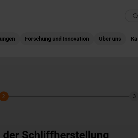
tungen
Forschung und Innovation
Über uns
Ka
2
3
Schritt
Sc
der Schliffherstellung