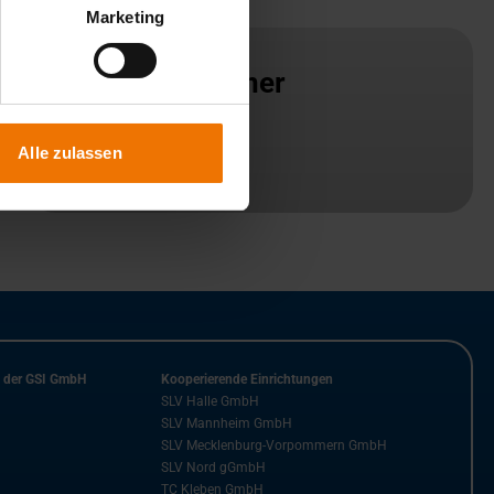
Marketing
Ansprechpartner
+49 30 45001-0
Alle zulassen
mail@slv-bb.de
n der GSI GmbH
Kooperierende Einrichtungen
SLV Halle GmbH
SLV Mannheim GmbH
SLV Mecklenburg-Vorpommern GmbH
SLV Nord gGmbH
TC Kleben GmbH