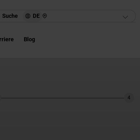
Hier finden Sie uns
DE
Suche
rriere
Blog
4
hritt
Schri