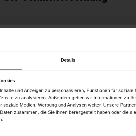
ualitätsmanagement
Details
Cookies
nhalte und Anzeigen zu personalisieren, Funktionen für soziale
t in vielen Anwendungsfällen die Notwendigkeit Arbeits-,
m Seminar werden Grundlagen und Möglichkeiten der
Website zu analysieren. Außerdem geben wir Informationen zu I
Schliffherstellung behandelt. Nachdem im Rahmen der
r soziale Medien, Werbung und Analysen weiter. Unsere Partner
nen wichtiger Fähigkeiten für die Herstellung von
 Daten zusammen, die Sie ihnen bereitgestellt haben oder die s
 umfänglichen Wissens in kurzer Zeit zum genannten Thema
n.
oschliffen im Zuge der Einführung neuer Normen mit dem
eitsproben und ggf. bei der Abnahme von