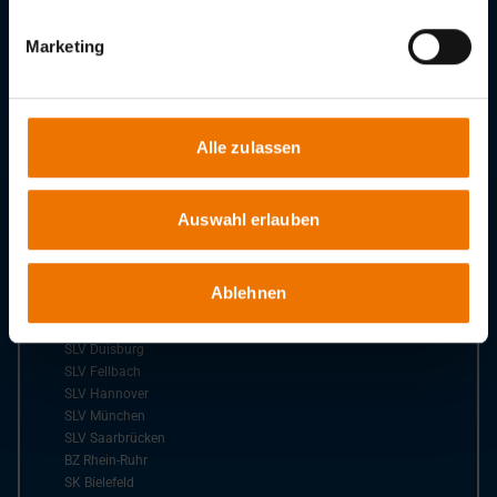
Downloads
Marketing
GSI - Gesellschaft für Schweißtechnik International mbH
Bismarckstr. 85
47057
Duisburg
Alle zulassen
Tel.:
+49 203 3781-0
Fax:
+49 203 3781-308
Auswahl erlauben
E-Mail:
info@gsi-slv.de
Ablehnen
Niederlassungen der GSI
SLV Berlin-Brandenburg
SLV Duisburg
SLV Fellbach
SLV Hannover
SLV München
SLV Saarbrücken
BZ Rhein-Ruhr
SK Bielefeld