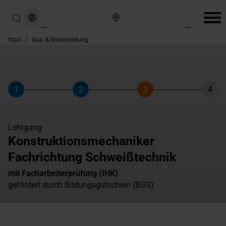
Hier finden Sie uns
Start
/
Aus- & Weiterbildung
1
2
3
4
Schritt
Schritt
Schritt
Schri
Lehrgang
Konstruktionsmechaniker
Fachrichtung Schweißtechnik
mit Facharbeiterprüfung (IHK)
gefördert durch Bildungsgutschein (BGS)