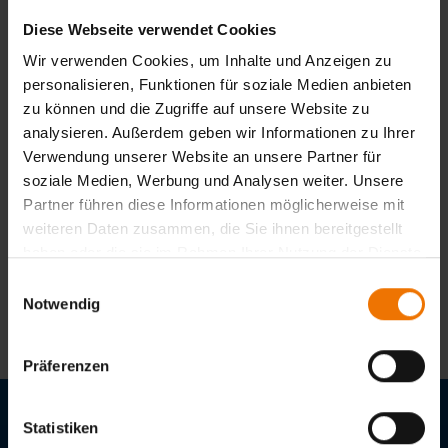
Diese Webseite verwendet Cookies
Wir verwenden Cookies, um Inhalte und Anzeigen zu
Zurück
personalisieren, Funktionen für soziale Medien anbieten
zu können und die Zugriffe auf unsere Website zu
analysieren. Außerdem geben wir Informationen zu Ihrer
Verwendung unserer Website an unsere Partner für
Noch keine Auswahl getroffen
soziale Medien, Werbung und Analysen weiter. Unsere
Partner führen diese Informationen möglicherweise mit
weiteren Daten zusammen, die Sie ihnen bereitgestellt
haben oder die sie im Rahmen Ihrer Nutzung der Dienste
gesammelt haben.
Einwilligungsauswahl
Zur Anmeldung
Notwendig
Präferenzen
Statistiken
Stellenangebote