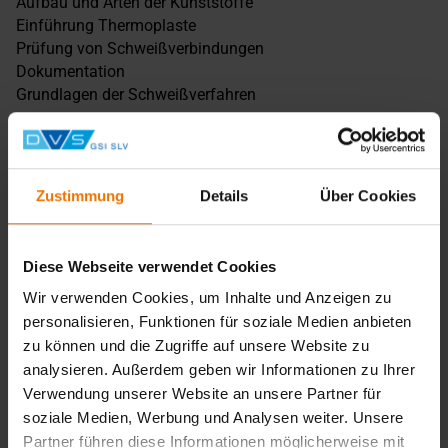
Aufbau und Arten der Kunststoffe
Einführung Thermoplaste
Prüfung von Schweißverbindungen
Dokumentation
Grundlagen der Schweißverfahren
Die theoretisch und praktisch behandelten
Schweißverfahren sind:
Zustimmung
Details
Über Cookies
Heizelementstumpfschweißen (HS)
Heizwendelschweißen (HM)
Heizelementmuffenschweißen (HD)
Diese Webseite verwendet Cookies
Warmgasfächelschweißen (WF)
Warmgasziehschweißen (WZ)
Wir verwenden Cookies, um Inhalte und Anzeigen zu
sowie weiteren Verfahren nach Verfügbarkeit
personalisieren, Funktionen für soziale Medien anbieten
zu können und die Zugriffe auf unsere Website zu
Lehrgangsabschluss
analysieren. Außerdem geben wir Informationen zu Ihrer
Verwendung unserer Website an unsere Partner für
Teilnahmebescheinigung und Prüfbescheinigung nach
soziale Medien, Werbung und Analysen weiter. Unsere
DVS 2212-1 Prüfgruppe I
Partner führen diese Informationen möglicherweise mit
Hinweis