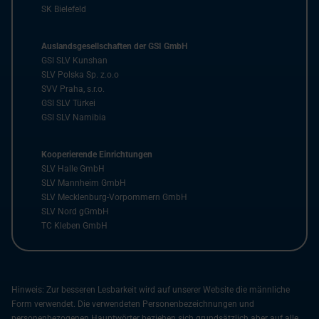
SK Bielefeld
Auslandsgesellschaften der GSI GmbH
GSI SLV Kunshan
SLV Polska Sp. z.o.o
SVV Praha, s.r.o.
GSI SLV Türkei
GSI SLV Namibia
Kooperierende Einrichtungen
SLV Halle GmbH
SLV Mannheim GmbH
SLV Mecklenburg-Vorpommern GmbH
SLV Nord gGmbH
TC Kleben GmbH
Hinweis: Zur besseren Lesbarkeit wird auf unserer Website die männliche
Form verwendet. Die verwendeten Personenbezeichnungen und
personenbezogenen Hauptwörter beziehen sich grundsätzlich aber auf alle