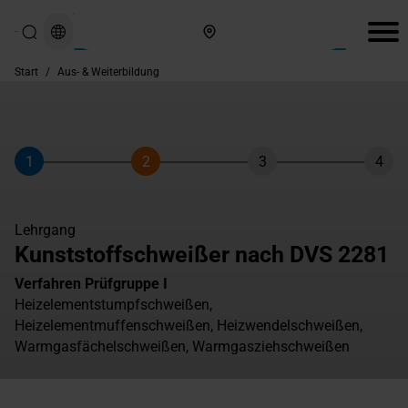
Hier finden Sie uns
Start
/
Aus- & Weiterbildung
1
2
3
4
Schritt
Schritt
Schritt
Schri
Lehrgang
Kunststoffschweißer nach DVS 2281
Verfahren Prüfgruppe I
Heizelementstumpfschweißen,
Heizelementmuffenschweißen, Heizwendelschweißen,
Warmgasfächelschweißen, Warmgasziehschweißen