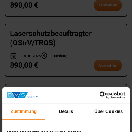
890,00 €
Auswählen
Laserschutzbeauftragter
(OStrV/TROS)
15.10.2026
Duisburg
890,00 €
Auswählen
Laserschutzbeauftragter
(OStrV/TROS)
Zustimmung
Details
Über Cookies
09.11.2026
München
890,00 €
Auswählen