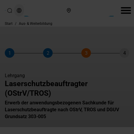
Hier finden Sie uns
Start
/
Aus- & Weiterbildung
1
2
3
4
Schritt
Schritt
Schritt
Schri
Lehrgang
Laserschutzbeauftragter
(OStrV/TROS)
Erwerb der anwendungsbezogenen Sachkunde für
Laserschutzbeauftragte nach OStrV, TROS und DGUV
Grundsatz 303-005