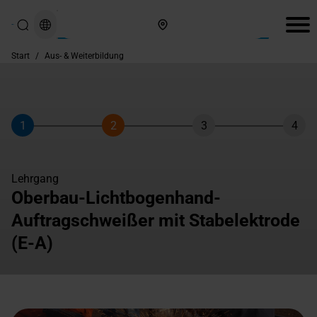
Hier finden Sie uns
Start
/
Aus- & Weiterbildung
1
2
3
4
Schritt
Schritt
Schritt
Schri
Lehrgang
Oberbau-Lichtbogenhand-
Auftragschweißer mit Stabelektrode
(E-A)