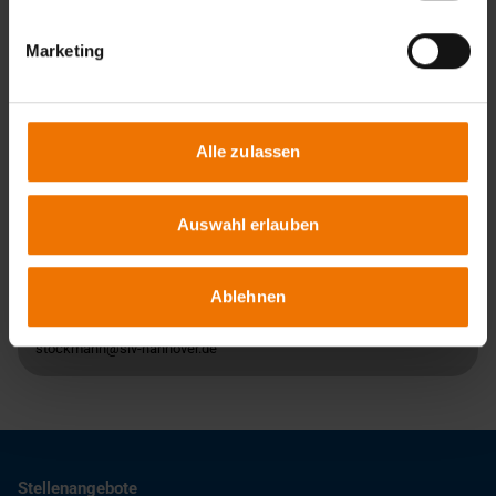
in Tagesform
Veranstaltungsort:
Hannover
Marketing
Termine:
Auf Anfrage
Termine & Anmeldung
Alle zulassen
Auswahl erlauben
Ansprechpartner
Ablehnen
Carola Stockmann
+49 511 219 62-971
stockmann@slv-hannover.de
Stellenangebote