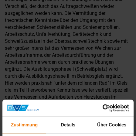
Verschleiß, der durch das Auftragschweißen wieder
ausgeglichen werden kann. Die Vermittlung der
theoretischen Kenntnisse über den Umgang mit den
verschiedenen Schienenstählen und Schienenprofilen,
Arbeitsschutz, Unfallverhütung, Gerätetechnik und
Schweißzusätze in der Oberbauschweißtechnik sowie mit
sehr großer Intensität das Vermessen von Weichen zur
Arbeitsaufnahme, der Arbeitsdurchführung und der
Arbeitsabnahme werden durch praktische Übungen
ergänzt. Die Ausbildungsphase I (Schweißplatz) wird
durch die Ausbildungsphase II im Betriebsgleis ergänzt.
Hier werden praxisnah "unter dem rollenden Rad" im Gleis
die im Teil I erworbenen Kenntnisse weiter vertieft, speziell
das Vermessen und Aufarbeiten von Herzstücken im
Weichenbereich. Begleitende Tätigkeiten wie z. B. das
schleiftechnische Profilieren der aufgearbeiteten Bereiche
oder das Richten mit der Flamme werden den
Zustimmung
Details
Über Cookies
Lehrgangsteilnehmern ebenfalls vermittelt.
Hinweis