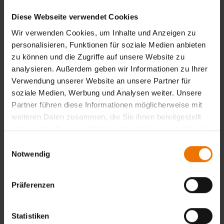
Voraussetzung: Qualifizierte Lichtbogenhandschweißer
Diese Webseite verwendet Cookies
gem. DIN EN ISO 9606-1 111 P BW FM1 B (RB) t10 PF ss
Wir verwenden Cookies, um Inhalte und Anzeigen zu
nb oder Lichtbogenhandschweißer nach DB-E Ril
personalisieren, Funktionen für soziale Medien anbieten
951.0030A02 und Nachweis der BrS-Ausbildung
zu können und die Zugriffe auf unsere Website zu
(Brennschneider an Eisenbahnschienen) nach Ril
analysieren. Außerdem geben wir Informationen zu Ihrer
826.2000Z02.
Verwendung unserer Website an unsere Partner für
Erforderlich:
soziale Medien, Werbung und Analysen weiter. Unsere
Persönliche Schutzausrüstung mit Schutzanzug in roter
Partner führen diese Informationen möglicherweise mit
Warnfarbe sowie weitere Ausrüstungsgegenstände, die
weiteren Daten zusammen, die Sie ihnen bereitgestellt
gesondert zu erfragen sind.
haben oder die sie im Rahmen Ihrer Nutzung der Dienste
gesammelt haben.
Einwilligungsauswahl
Zurück
Notwendig
Präferenzen
Übersicht
Statistiken
Unterrichtsform: